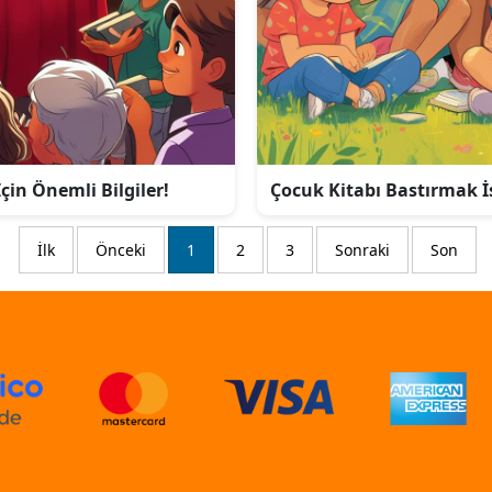
in Önemli Bilgiler!
Çocuk Kitabı Bastırmak İs
İlk
Önceki
1
2
3
Sonraki
Son