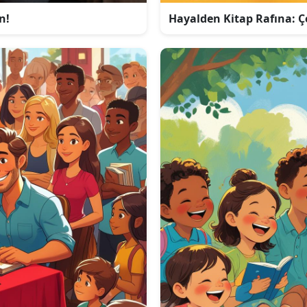
n!
Hayalden Kitap Rafına: Ç