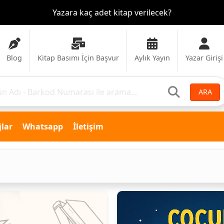
Yazara kaç adet kitap verilecek?
Blog
Kitap Basımı İçin Başvur
Aylık Yayın
Yazar Girişi
ARA
lar
Whatsapp
İletişim