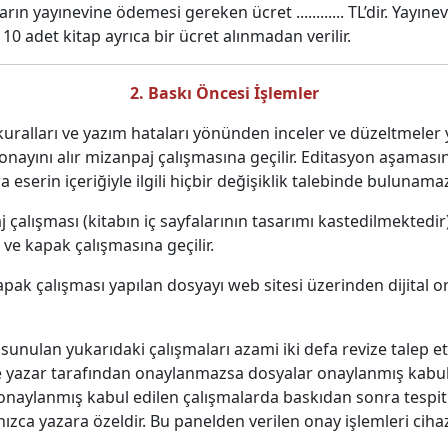
arın yayınevine ödemesi gereken ücret ............ TL’dir. Yay
0 adet kitap ayrıca bir ücret alınmadan verilir.
2. Baskı Öncesi İşlemler
kuralları ve yazım hataları yönünden inceler ve düzeltmeler 
onayını alır mizanpaj çalışmasına geçilir. Editasyon aşaması
serin içeriğiyle ilgili hiçbir değişiklik talebinde bulunama
 çalışması (kitabın iç sayfalarının tasarımı kastedilmektedi
 ve kapak çalışmasına geçilir.
kapak çalışması yapılan dosyayı web sitesi üzerinden dijital 
sunulan yukarıdaki çalışmaları azami iki defa revize talep e
e yazar tarafından onaylanmazsa dosyalar onaylanmış kabul ed
n onaylanmış kabul edilen çalışmalarda baskıdan sonra tespit
zca yazara özeldir. Bu panelden verilen onay işlemleri cihaz 