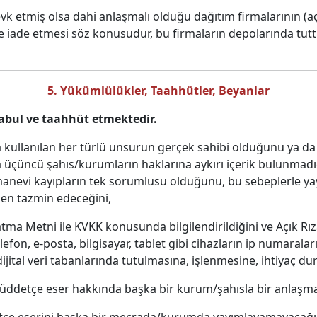
sevk etmiş olsa dahi anlaşmalı olduğu dağıtım firmalarının (a
ve iade etmesi söz konusudur, bu firmaların depolarında tutt
5. Yükümlülükler, Taahhütler, Beyanlar
kabul ve taahhüt etmektedir.
da kullanılan her türlü unsurun gerçek sahibi olduğunu ya da 
 üçüncü şahıs/kurumların haklarına aykırı içerik bulunma
manevi kayıpların tek sorumlusu olduğunu, bu sebeplerle ya
den tazmin edeceğini,
atma Metni ile KVKK konusunda bilgilendirildiğini ve Açık Rıza
efon, e-posta, bilgisayar, tablet gibi cihazların ip numaraları,
 dijital veri tabanlarında tutulmasına, işlenmesine, ihtiyaç 
i müddetçe eser hakkında başka bir kurum/şahısla bir anla