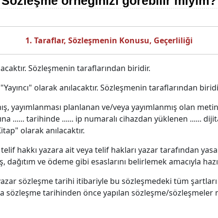
Sözleşme örneğinizi görebilir miyim?
1. Taraflar, Sözleşmenin Konusu, Geçerliliği
caktır. Sözleşmenin taraflarından biridir.
Yayıncı" olarak anılacaktır. Sözleşmenin taraflarından biridi
ş, yayımlanması planlanan ve/veya yayımlanmış olan metin, ç
a ...... tarihinde ...... ip numaralı cihazdan yüklenen ...... di
tap" olarak anılacaktır.
elif hakkı yazara ait veya telif hakları yazar tarafından yas
ş, dağıtım ve ödeme gibi esaslarını belirlemek amacıyla hazı
yazar sözleşme tarihi itibariyle bu sözleşmedeki tüm şartları
ında sözleşme tarihinden önce yapılan sözleşme/sözleşmeler 