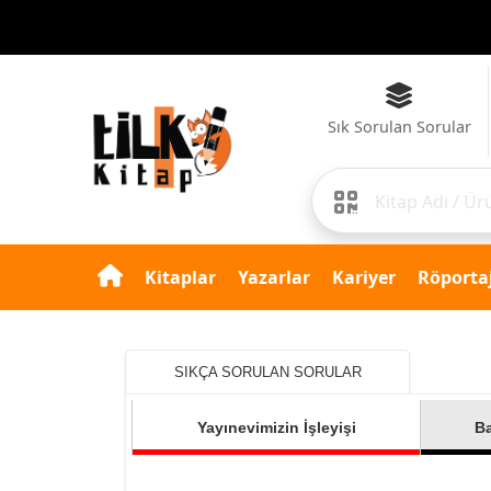
Sık Sorulan Sorular
Kitaplar
Yazarlar
Kariyer
Röportaj
SIKÇA SORULAN SORULAR
Yayınevimizin İşleyişi
Ba