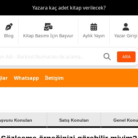
Yazara kaç adet kitap verilecek?
Blog
Kitap Basımı İçin Başvur
Aylık Yayın
Yazar Girişi
ARA
lar
Whatsapp
İletişim
şvuru Konuları
Satış Konuları
Genel Konu