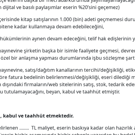
tçe eserini başka bir mecrada/kurumda yayımlayamayacağını,
dijital ve basılı paylaşımlar eserin %20’sini geçemez)
 içerisinde kitap satışlarının 1.000 (bin) adeti geçmemesi du
 bitene kadar kullanmaya devam edebileceğini,
ükümlerinin aynen devam edeceğini, telif hak edişlerinin yas
n yayınevine şirketin başka bir isimle faaliyete geçmesi, de
le özel bir anlaşma yapması durumlarında işbu sözleşme şart
ayınevine, satış/dağıtım kanallarının tercihi/değişikliği, etike
öre fatura bedelinin belirlenmesi/değişikliği, eseri dilediği 
dışındaki firmaların/web sitelerinin satış, stok, tedarik edem
 tutulamayacağını, beyan, kabul ve taahhüt etmiştir.
n, kabul ve taahhüt etmektedir.
lenen ........ TL maliyet, eserin baskıya kadar olan hazırlık 