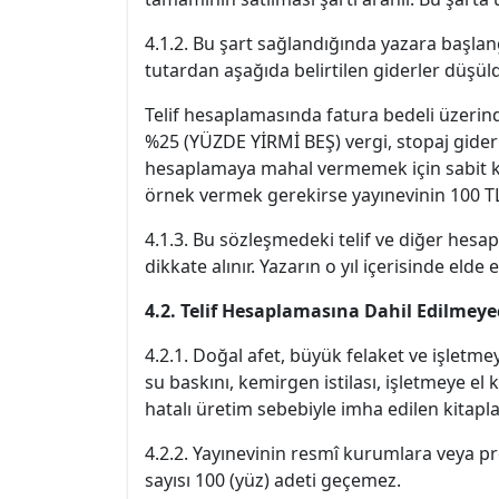
4.1.2. Bu şart sağlandığında yazara başlangı
tutardan aşağıda belirtilen giderler düşü
Telif hesaplamasında fatura bedeli üzeri
%25 (YÜZDE YİRMİ BEŞ) vergi, stopaj giderl
hesaplamaya mahal vermemek için sabit kab
örnek vermek gerekirse yayınevinin 100 TL'y
4.1.3. Bu sözleşmedeki telif ve diğer hesap
dikkate alınır. Yazarın o yıl içerisinde elde
4.2. Telif Hesaplamasına Dahil Edilmeye
4.2.1. Doğal afet, büyük felaket ve işletme
su baskını, kemirgen istilası, işletmeye e
hatalı üretim sebebiyle imha edilen kitapla
4.2.2. Yayınevinin resmî kurumlara veya pro
sayısı 100 (yüz) adeti geçemez.