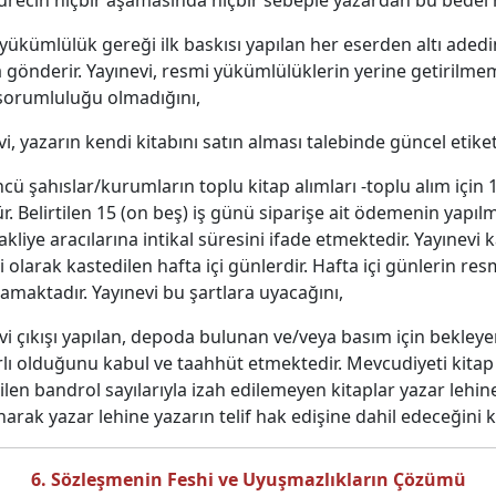
sürecin hiçbir aşamasında hiçbir sebeple yazardan bu bedel 
 yükümlülük gereği ilk baskısı yapılan her eserden altı ade
na gönderir. Yayınevi, resmi yükümlülüklerin yerine getiril
sorumluluğu olmadığını,
evi, yazarın kendi kitabını satın alması talebinde güncel eti
ncü şahıslar/kurumların toplu kitap alımları -toplu alım için 
r. Belirtilen 15 (on beş) iş günü siparişe ait ödemenin yapıl
kliye aracılarına intikal süresini ifade etmektedir. Yayınevi 
i olarak kastedilen hafta içi günlerdir. Hafta içi günlerin r
amaktadır. Yayınevi bu şartlara uyacağını,
nevi çıkışı yapılan, depoda bulunan ve/veya basım için bekleye
rlı olduğunu kabul ve taahhüt etmektedir. Mevcudiyeti kitap
n bandrol sayılarıyla izah edilemeyen kitaplar yazar lehine sa
rak yazar lehine yazarın telif hak edişine dahil edeceğini 
6. Sözleşmenin Feshi ve Uyuşmazlıkların Çözümü