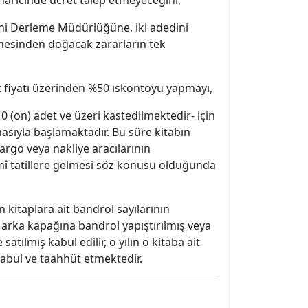
haricinde ücret talep etmeyeceğini,
dini Derleme Müdürlüğüne, iki adedini
memesinden doğacak zararların tek
ket fiyatı üzerinden %50 ıskontoyu yapmayı,
10 (on) adet ve üzeri kastedilmektedir- için
masıyla başlamaktadır. Bu süre kitabın
kargo veya nakliye aracılarının
esmî tatillere gelmesi söz konusu olduğunda
n kitaplara ait bandrol sayılarının
 arka kapağına bandrol yapıştırılmış veya
tılmış kabul edilir, o yılın o kitaba ait
kabul ve taahhüt etmektedir.