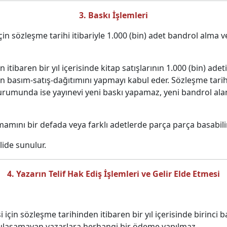
3. Baskı İşlemleri
için sözleşme tarihi itibariyle 1.000 (bin) adet bandrol alma 
itibaren bir yıl içerisinde kitap satışlarının 1.000 (bin) a
abın basım-satış-dağıtımını yapmayı kabul eder. Sözleşme tarihi
durumunda ise yayınevi yeni baskı yapamaz, yeni bandrol al
mamını bir defada veya farklı adetlerde parça parça basabili
ide sunulur.
4. Yazarın Telif Hak Ediş İşlemleri ve Gelir Elde Etmesi
i için sözleşme tarihinden itibaren bir yıl içerisinde birinci 
a ulaşamayan yazarlara herhangi bir ödeme yapılmaz.