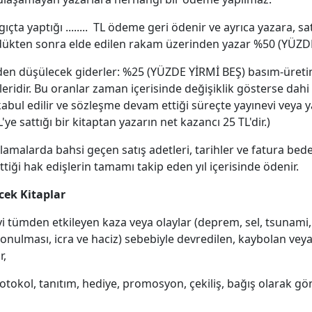
çta yaptığı ........ TL ödeme geri ödenir ve ayrıca yazara, sat
ldükten sonra elde edilen rakam üzerinden yazar %50 (YÜZDE 
nden düşülecek giderler: %25 (YÜZDE YİRMİ BEŞ) basım-üreti
eridir. Bu oranlar zaman içerisinde değişiklik gösterse dahi
ul edilir ve sözleşme devam ettiği süreçte yayınevi veya y
e sattığı bir kitaptan yazarın net kazancı 25 TL'dir.)
lamalarda bahsi geçen satış adetleri, tarihler ve fatura bede
 ettiği hak edişlerin tamamı takip eden yıl içerisinde ödenir.
cek Kitaplar
yi tümden etkileyen kaza veya olaylar (deprem, sel, tsunami,
l konulması, icra ve haciz) sebebiyle devredilen, kaybolan ve
r,
tokol, tanıtım, hediye, promosyon, çekiliş, bağış olarak gön