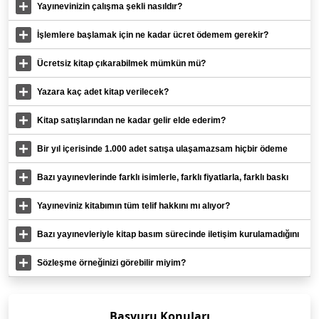
Yayınevinizin çalışma şekli nasıldır?
İşlemlere başlamak için ne kadar ücret ödemem gerekir?
Ücretsiz kitap çıkarabilmek mümkün mü?
Yazara kaç adet kitap verilecek?
Kitap satışlarından ne kadar gelir elde ederim?
Bir yıl içerisinde 1.000 adet satışa ulaşamazsam hiçbir ödeme
alamaz mıyım?
Bazı yayınevlerinde farklı isimlerle, farklı fiyatlarla, farklı baskı
paketleri var. Sizde tek bir sistem mi var?
Yayıneviniz kitabımın tüm telif hakkını mı alıyor?
Bazı yayınevleriyle kitap basım sürecinde iletişim kurulamadığını
duyduk?
Sözleşme örneğinizi görebilir miyim?
Başvuru Konuları