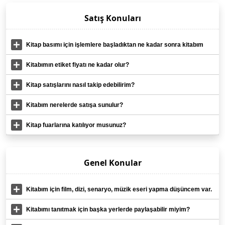
Satış Konuları
Kitap basımı için işlemlere başladıktan ne kadar sonra kitabım
satışa sunulmuş olur?
Kitabımın etiket fiyatı ne kadar olur?
Kitap satışlarını nasıl takip edebilirim?
Kitabım nerelerde satışa sunulur?
Kitap fuarlarına katılıyor musunuz?
Genel Konular
Kitabım için film, dizi, senaryo, müzik eseri yapma düşüncem var.
Bu haklar size mi geçiyor?
Kitabımı tanıtmak için başka yerlerde paylaşabilir miyim?