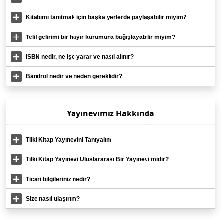
Bu haklar size mi geçiyor?
Kitabımı tanıtmak için başka yerlerde paylaşabilir miyim?
Telif gelirimi bir hayır kurumuna bağışlayabilir miyim?
ISBN nedir, ne işe yarar ve nasıl alınır?
Bandrol nedir ve neden gereklidir?
Yayınevimiz Hakkında
Tilki Kitap Yayınevini Tanıyalım
Tilki Kitap Yayınevi Uluslararası Bir Yayınevi midir?
Ticari bilgileriniz nedir?
Size nasıl ulaşırım?