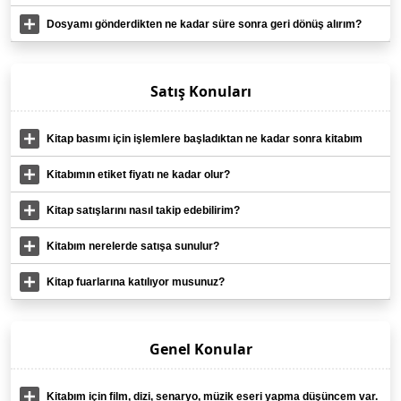
ediyorum, ne yapmalıyım?
Dosyamı gönderdikten ne kadar süre sonra geri dönüş alırım?
Satış Konuları
Kitap basımı için işlemlere başladıktan ne kadar sonra kitabım
satışa sunulmuş olur?
Kitabımın etiket fiyatı ne kadar olur?
Kitap satışlarını nasıl takip edebilirim?
Kitabım nerelerde satışa sunulur?
Kitap fuarlarına katılıyor musunuz?
Genel Konular
Kitabım için film, dizi, senaryo, müzik eseri yapma düşüncem var.