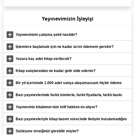
Yayınevimizin İşleyişi
Yayınevinizin çalışma şekli nasıldır?
İşlemlere başlamak için ne kadar ücret ödemem gerekir?
Yazara kaç adet kitap verilecek?
Kitap satışlarından ne kadar gelir elde ederim?
Bir yıl içerisinde 1.000 adet satışa ulaşamazsam hiçbir ödeme
alamaz mıyım?
Bazı yayınevlerinde farklı isimlerle, farklı fiyatlarla, farklı baskı
paketleri var. Sizde tek bir sistem mi var?
Yayıneviniz kitabımın tüm telif hakkını mı alıyor?
Bazı yayınevleriyle kitap basım sürecinde iletişim kurulamadığını
duyduk?
Sözleşme örneğinizi görebilir miyim?