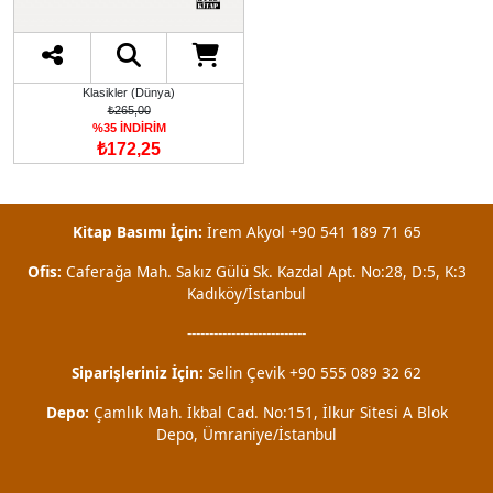
Klasikler (Dünya)
₺265,00
%35 İNDİRİM
₺172,25
Kitap Basımı İçin:
İrem Akyol +90 541 189 71 65
Ofis:
Caferağa Mah. Sakız Gülü Sk. Kazdal Apt. No:28, D:5, K:3
Kadıköy/İstanbul
---------------------------
Siparişleriniz İçin:
Selin Çevik +90 555 089 32 62
Depo:
Çamlık Mah. İkbal Cad. No:151, İlkur Sitesi A Blok
Depo, Ümraniye/İstanbul