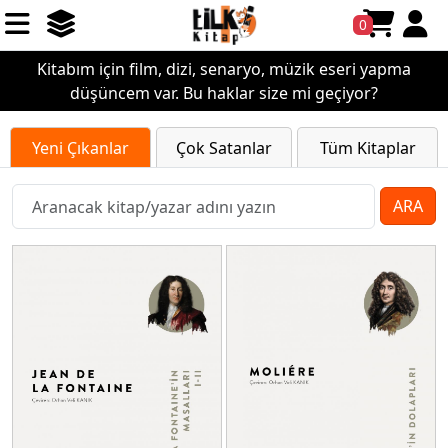
0
Kitabım için film, dizi, senaryo, müzik eseri yapma
düşüncem var. Bu haklar size mi geçiyor?
Yeni Çıkanlar
Çok Satanlar
Tüm Kitaplar
ARA