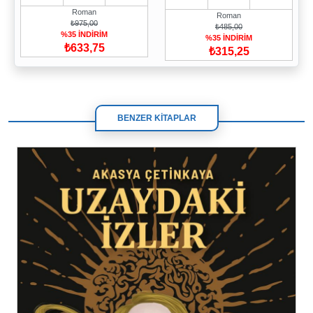
Roman
Roman
₺975,00
₺485,00
%35 İNDİRİM
%35 İNDİRİM
₺633,75
₺315,25
BENZER KİTAPLAR