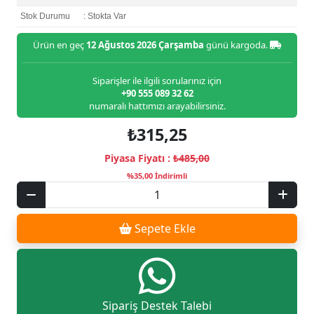
Stok Durumu
: Stokta Var
Ürün en geç
12 Ağustos 2026 Çarşamba
günü kargoda.
Siparişler ile ilgili sorularınız için
+90 555 089 32 62
numaralı hattımızı arayabilirsiniz.
₺315,25
Piyasa Fiyatı :
₺485,00
%35,00 İndirimli
Sepete Ekle
Sipariş Destek Talebi