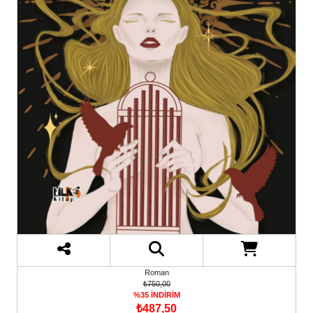
Roman
₺750,00
%35 İNDİRİM
₺487,50