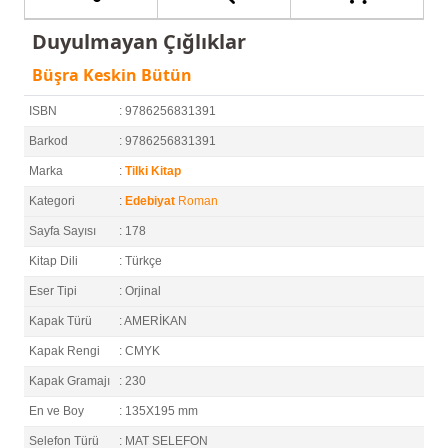
Duyulmayan Çığlıklar
Büşra Keskin Bütün
ISBN
: 9786256831391
Barkod
: 9786256831391
Marka
:
Tilki Kitap
Kategori
:
Edebiyat
Roman
Sayfa Sayısı
: 178
Kitap Dili
: Türkçe
Eser Tipi
: Orjinal
Kapak Türü
: AMERİKAN
Kapak Rengi
: CMYK
Kapak Gramajı
: 230
En ve Boy
: 135X195 mm
Selefon Türü
: MAT SELEFON