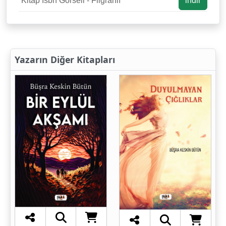
Kitap Isbn Görseli - Fligranlı
indir
Yazarın Diğer Kitapları