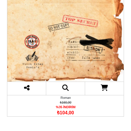
Roman
₺160,00
%35 İNDİRİM
₺104,00