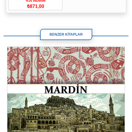
%35 İNDİRİM
₺871,00
BENZER KİTAPLAR