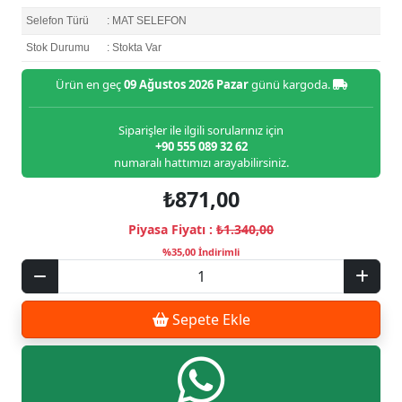
Selefon Türü
: MAT SELEFON
Stok Durumu
: Stokta Var
Ürün en geç
09 Ağustos 2026 Pazar
günü kargoda.
Siparişler ile ilgili sorularınız için
+90 555 089 32 62
numaralı hattımızı arayabilirsiniz.
₺871,00
Piyasa Fiyatı :
₺1.340,00
%35,00 İndirimli
Sepete Ekle