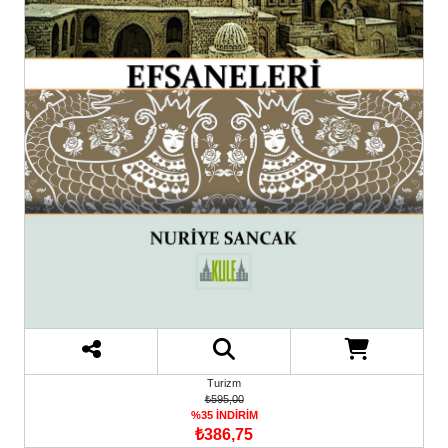
Turizm
₺595,00
%35 İNDİRİM
₺386,75