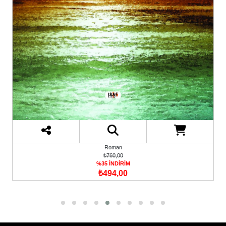
Roman
₺760,00
%35 İNDİRİM
₺494,00