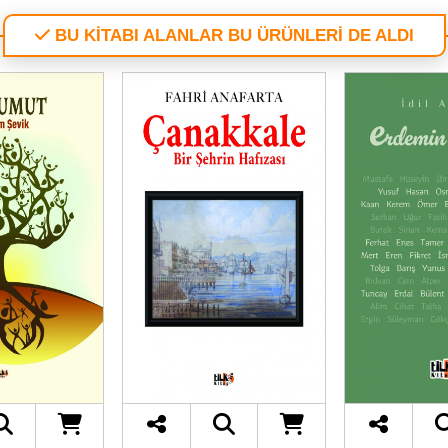
BU KİTABI ALANLAR BU ÜRÜNLERİ DE ALDI