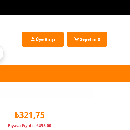
Üye Girişi
Sepetim
0
₺321,75
Piyasa Fiyatı :
₺495,00