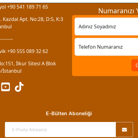
ol +90 541 189 71 65
Numaranızı Y
 Kazdal Apt. No:28, D:5, K:3
anbul
Adınız Soyadınız
---------
Telefon Numaranız
vik +90 555 089 32 62
:151, İlkur Sitesi A Blok
/İstanbul
E-Bülten Aboneliği