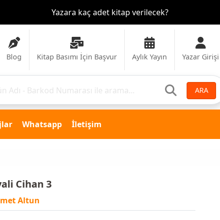
Yazara kaç adet kitap verilecek?
Blog
Kitap Basımı İçin Başvur
Aylık Yayın
Yazar Girişi
ARA
lar
Whatsapp
İletişim
ali Cihan 3
met Altun