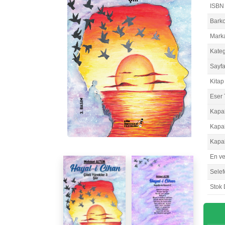
ISBN
Bark
Mark
Kateg
Sayfa
Kitap 
Eser 
Kapa
Kapa
Kapa
En v
Selef
Stok