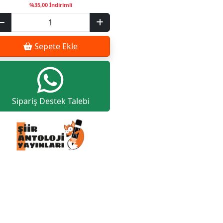
%35,00 İndirimli
Sepete Ekle
Sipariş Destek Talebi