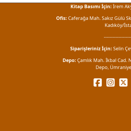
Kitap Basımı İçin:
İrem Aky
Ofis:
Caferağa Mah. Sakız Gülü Sk.
Kadıköy/İst
------------------
Siparişleriniz İçin:
Selin Çe
Depo:
Çamlık Mah. İkbal Cad. No
Depo, Ümraniye