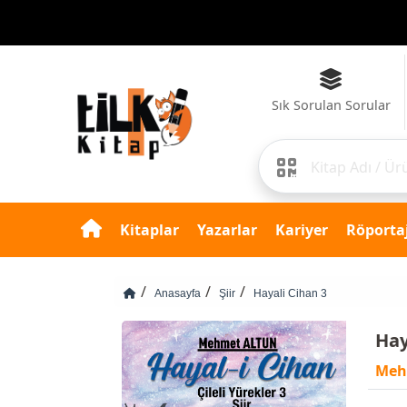
Sık Sorulan Sorular
Kitaplar
Yazarlar
Kariyer
Röportaj
Anasayfa
Şiir
Hayali Cihan 3
Hay
Meh