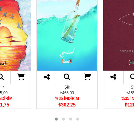
iir
Şiir
Şi
5,00
₺465,00
₺18
NDİRİM
%35 İNDİRİM
%35 İ
1,75
₺302,25
₺12