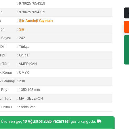
: 9786257654319
od
: 9786257654319
a
:
Şiir Antoloji Yayınları
ori
:
Şiir
 Sayısı
: 242
Dili
: Türkçe
Tipi
: Orjinal
k Türü
: AMERİKAN
k Rengi
: CMYK
k Gramajı
: 230
e Boy
: 135X195 mm
on Türü
: MAT SELEFON
 Durumu
: Stokta Var
Ürün en geç
10 Ağustos 2026 Pazartesi
günü kargoda.