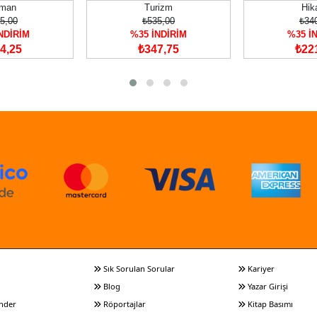
man
Turizm
Hik
5,00
₺535,00
₺34
NDİRİM
%35 İNDİRİM
%35 İ
4,25
₺347,75
₺22
Sık Sorulan Sorular
Kariyer
Blog
Yazar Girişi
nder
Röportajlar
Kitap Basımı