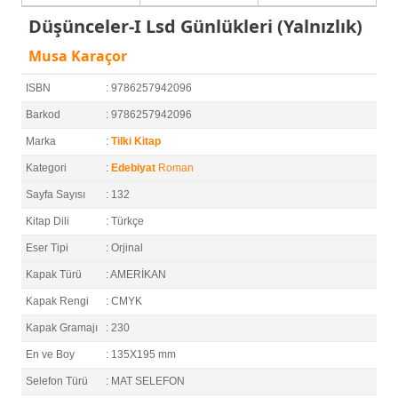
Düşünceler-I Lsd Günlükleri (Yalnızlık)
Musa Karaçor
ISBN
: 9786257942096
Barkod
: 9786257942096
Marka
:
Tilki Kitap
Kategori
:
Edebiyat
Roman
Sayfa Sayısı
: 132
Kitap Dili
: Türkçe
Eser Tipi
: Orjinal
Kapak Türü
: AMERİKAN
Kapak Rengi
: CMYK
Kapak Gramajı
: 230
En ve Boy
: 135X195 mm
Selefon Türü
: MAT SELEFON