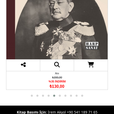
Anı
₺200,00
%35 İNDİRİM
₺130,00
Kitap Basımı İçin:
İrem Akyol +90 541 189 71 65