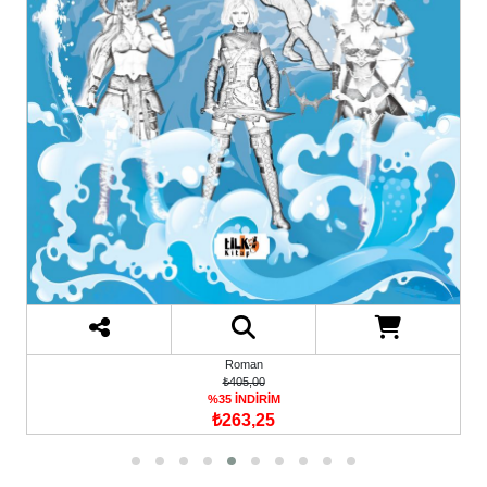
Roman
₺405,00
%35 İNDİRİM
₺263,25