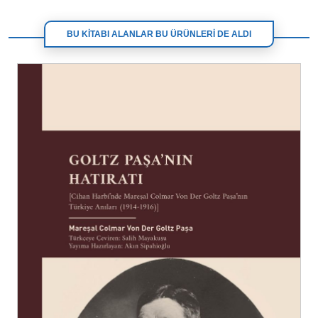
BU KİTABI ALANLAR BU ÜRÜNLERİ DE ALDI