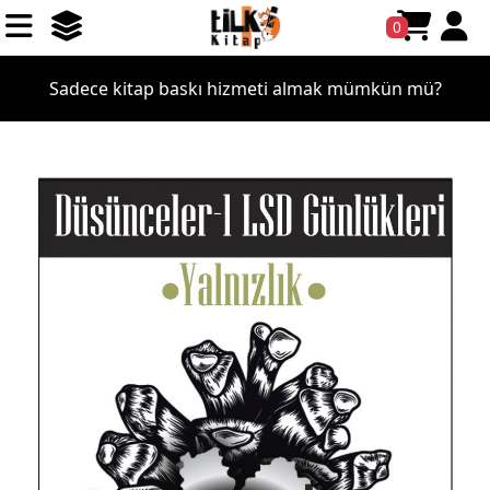
0
Sadece kitap baskı hizmeti almak mümkün mü?