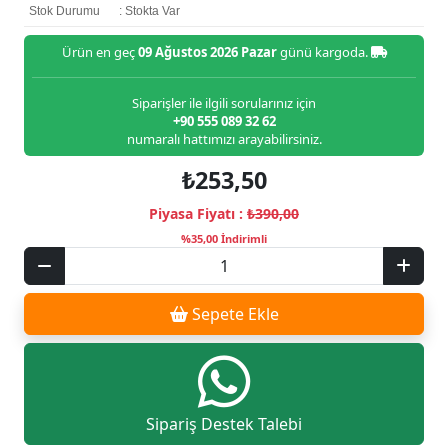
Stok Durumu
: Stokta Var
Ürün en geç
09 Ağustos 2026 Pazar
günü kargoda.
Siparişler ile ilgili sorularınız için
+90 555 089 32 62
numaralı hattımızı arayabilirsiniz.
₺253,50
Piyasa Fiyatı :
₺390,00
%35,00 İndirimli
Sepete Ekle
Sipariş Destek Talebi