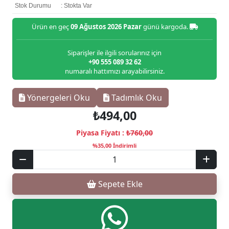
Stok Durumu
: Stokta Var
Ürün en geç
09 Ağustos 2026 Pazar
günü kargoda.
Siparişler ile ilgili sorularınız için
+90 555 089 32 62
numaralı hattımızı arayabilirsiniz.
Yönergeleri Oku
Tadımlık Oku
₺494,00
Piyasa Fiyatı :
₺760,00
%35,00 İndirimli
Sepete Ekle