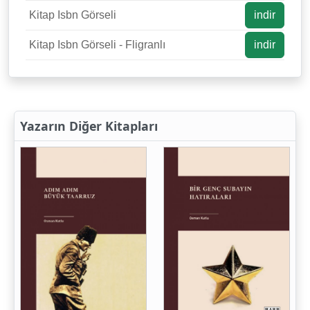
Kitap Isbn Görseli
indir
Kitap Isbn Görseli - Fligranlı
indir
Yazarın Diğer Kitapları