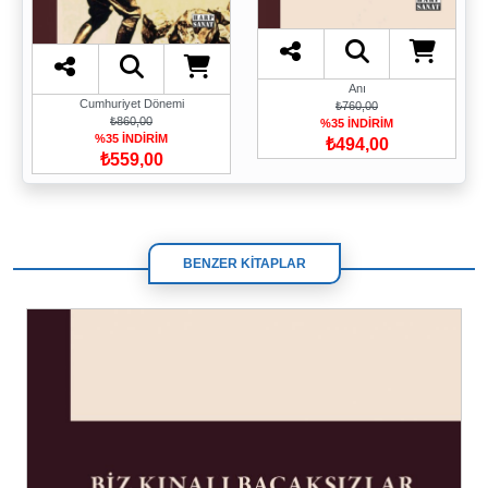
Anı
Cumhuriyet Dönemi
₺760,00
₺860,00
%35 İNDİRİM
%35 İNDİRİM
₺494,00
₺559,00
BENZER KİTAPLAR