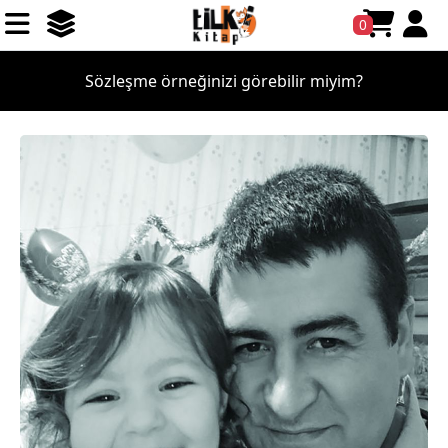
0
Sözleşme örneğinizi görebilir miyim?