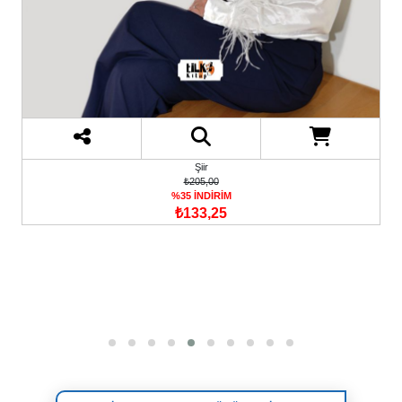
Şiir
₺205,00
%35 İNDİRİM
₺133,25