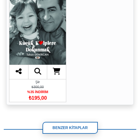
Şiir
₺300,00
%35 İNDİRİM
₺195,00
BENZER KİTAPLAR