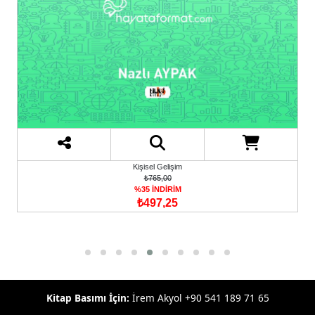
Kişisel Gelişim
₺765,00
%35 İNDİRİM
₺497,25
Kitap Basımı İçin:
İrem Akyol +90 541 189 71 65