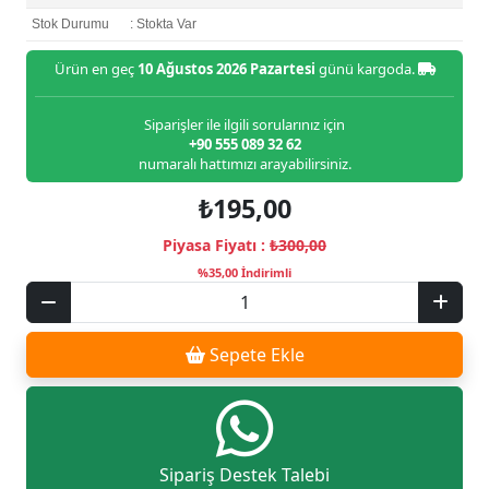
Stok Durumu
: Stokta Var
Ürün en geç
10 Ağustos 2026 Pazartesi
günü kargoda.
Siparişler ile ilgili sorularınız için
+90 555 089 32 62
numaralı hattımızı arayabilirsiniz.
₺195,00
Piyasa Fiyatı :
₺300,00
%35,00 İndirimli
Sepete Ekle
Sipariş Destek Talebi