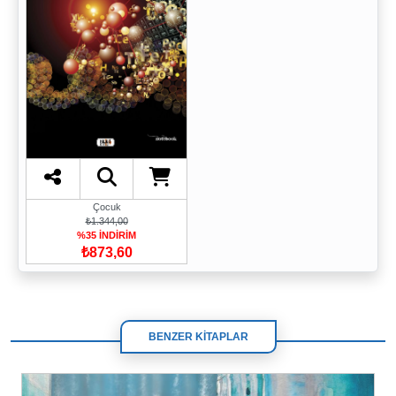
Çocuk
₺1.344,00
%35 İNDİRİM
₺873,60
BENZER KİTAPLAR