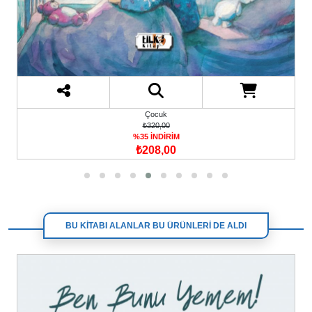
Çocuk
₺320,00
%35 İNDİRİM
₺208,00
BU KİTABI ALANLAR BU ÜRÜNLERİ DE ALDI