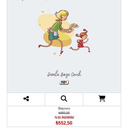
Başvuru
₺850,00
%35 İNDİRİM
₺552,50