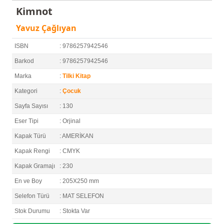
Kimnot
Yavuz Çağlıyan
ISBN
: 9786257942546
Barkod
: 9786257942546
Marka
:
Tilki Kitap
Kategori
:
Çocuk
Sayfa Sayısı
: 130
Eser Tipi
: Orjinal
Kapak Türü
: AMERİKAN
Kapak Rengi
: CMYK
Kapak Gramajı
: 230
En ve Boy
: 205X250 mm
Selefon Türü
: MAT SELEFON
Stok Durumu
: Stokta Var