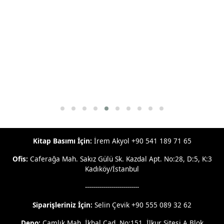
Kitap Basımı İçin:
İrem Akyol +90 541 189 71 65
Ofis:
Caferağa Mah. Sakız Gülü Sk. Kazdal Apt. No:28, D:5, K:3
Kadıköy/İstanbul
---------------------------
Siparişleriniz İçin:
Selin Çevik +90 555 089 32 62
Depo:
Çamlık Mah. İkbal Cad. No:151, İlkur Sitesi A Blok