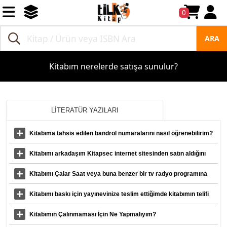
0
ARA
Kitabım nerelerde satışa sunulur?
LİTERATÜR YAZILARI
Kitabıma tahsis edilen bandrol numaralarını nasıl öğrenebilirim?
Kitabımı arkadaşım Kitapsec internet sitesinden satın aldığını
söyledi ama satışlarda Kitapsec adına herhangi bir çıkış
Kitabımı Çalar Saat veya buna benzer bir tv radyo programına
gözükmüyo
tanıtım için gönderir misiniz?
Kitabımı baskı için yayınevinize teslim ettiğimde kitabımın telifi
size mi geçmiş oluyor?
Kitabımın Çalınmaması İçin Ne Yapmalıyım?