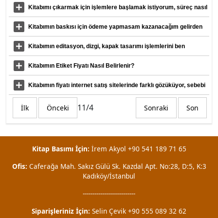
Kitabımı çıkarmak için işlemlere başlamak istiyorum, süreç nasıl
ilerleyecek?
Kitabımın baskısı için ödeme yapmasam kazanacağım gelirden
daha sonra siz alsanız anlaşma sağlayabilir miyiz?
Kitabımın editasyon, dizgi, kapak tasarımı işlemlerini ben
sağladım. Sadece baskı yapılıp bana teslim edilmesini istiyorum.
Kitabımın Etiket Fiyatı Nasıl Belirlenir?
Bu mümkün mü?
Kitabımın fiyatı internet satış sitelerinde farklı gözüküyor, sebebi
nedir?
11/4
İlk
Önceki
Sonraki
Son
Kitap Basımı İçin:
İrem Akyol +90 541 189 71 65
Ofis:
Caferağa Mah. Sakız Gülü Sk. Kazdal Apt. No:28, D:5, K:3
Kadıköy/İstanbul
---------------------------
Siparişleriniz İçin:
Selin Çevik +90 555 089 32 62