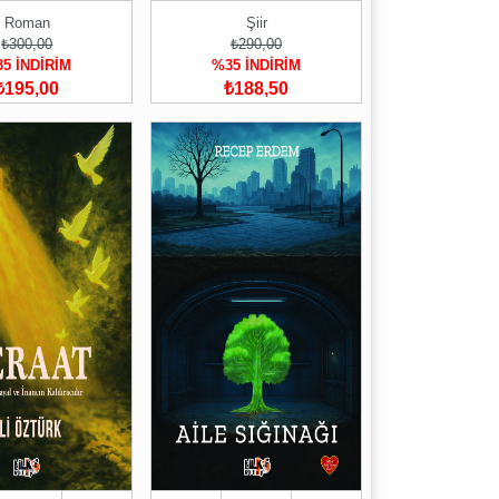
Roman
Şiir
₺300,00
₺290,00
5 İNDİRİM
%35 İNDİRİM
₺195,00
₺188,50