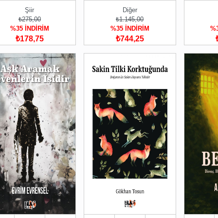
Şiir
Diğer
₺275,00
₺1.145,00
%35 İNDİRİM
%35 İNDİRİM
%3
₺178,75
₺744,25