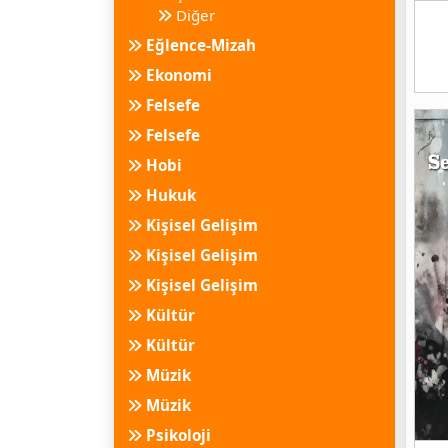
Diğer
Eğlence-Mizah
Ekonomi
Felsefe
Felsefe
Hobi
Hukuk
Kişisel Gelişim
Kişisel Gelişim
Kişisel Gelişim
Kültür
Kültür
Müzik
Müzik
Psikoloji