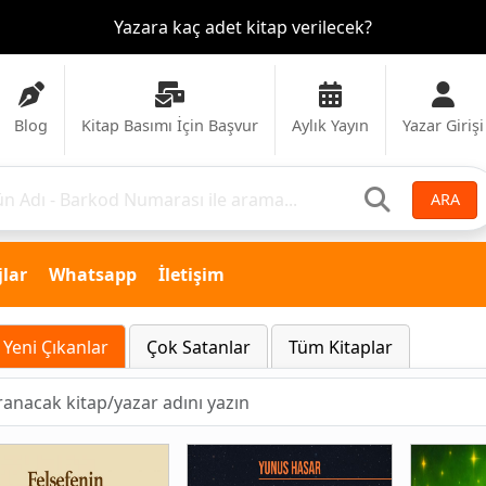
Yazara kaç adet kitap verilecek?
Blog
Kitap Basımı İçin Başvur
Aylık Yayın
Yazar Girişi
ARA
lar
Whatsapp
İletişim
Yeni Çıkanlar
Çok Satanlar
Tüm Kitaplar