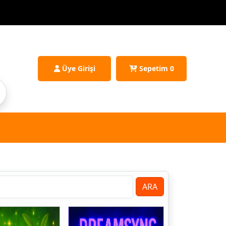
Üye Girişi
Sepetim
0
ARA