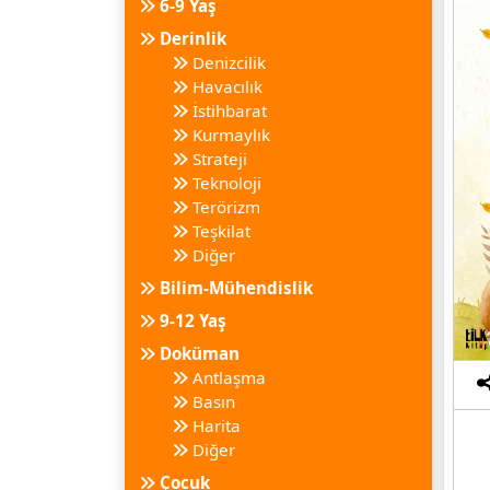
6-9 Yaş
Derinlik
Denizcilik
Havacılık
İstihbarat
Kurmaylık
Strateji
Teknoloji
Terörizm
Teşkilat
Diğer
Bilim-Mühendislik
9-12 Yaş
Doküman
Antlaşma
Basın
Harita
Diğer
Çocuk