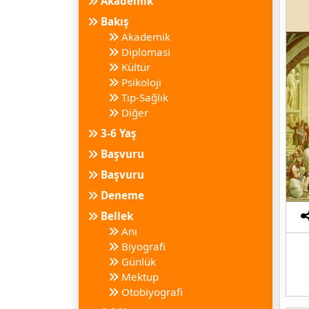
Akademik
Bakış
Akademik
Diplomasi
Kültür
Psikoloji
Tıp-Sağlık
Diğer
3-6 Yaş
Başvuru
Başvuru
Deneme
Bellek
Anı
Biyografi
Günlük
Mektup
Otobiyografi