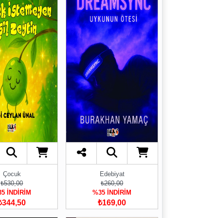
Çocuk
Edebiyat
₺530,00
₺260,00
5 İNDİRİM
%35 İNDİRİM
₺344,50
₺169,00