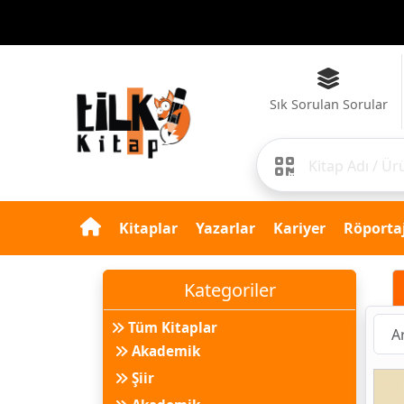
Sık Sorulan Sorular
Kitaplar
Yazarlar
Kariyer
Röportaj
Kategoriler
Tüm Kitaplar
Akademik
Şiir