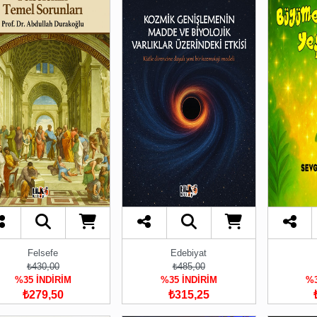
Felsefe
Edebiyat
₺430,00
₺485,00
%35 İNDİRİM
%35 İNDİRİM
%3
₺279,50
₺315,25