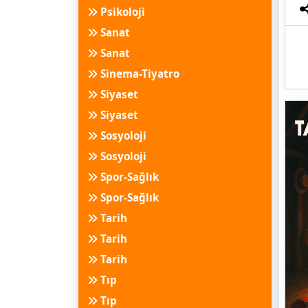
Psikoloji
Sanat
Sanat
Sinema-Tiyatro
Siyaset
Siyaset
Sosyoloji
Sosyoloji
Spor-Sağlık
Spor-Sağlık
Tarih
Tarih
Tarih
Tıp
Tıp