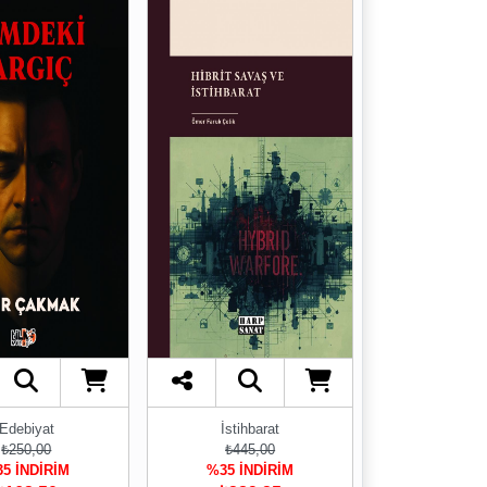
Edebiyat
İstihbarat
₺250,00
₺445,00
5 İNDİRİM
%35 İNDİRİM