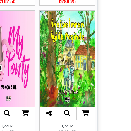
₺162,50
₺289,25
Çocuk
Çocuk