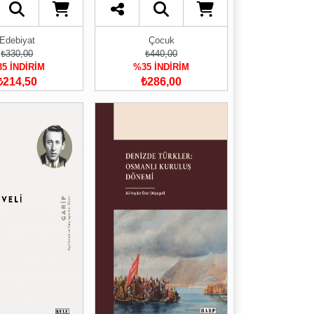
Edebiyat
Çocuk
₺330,00
₺440,00
5 İNDİRİM
%35 İNDİRİM
₺214,50
₺286,00