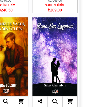
₺370,00
₺1.045,00
5 İNDİRİM
%80 İNDİRİM
₺240,50
₺209,00