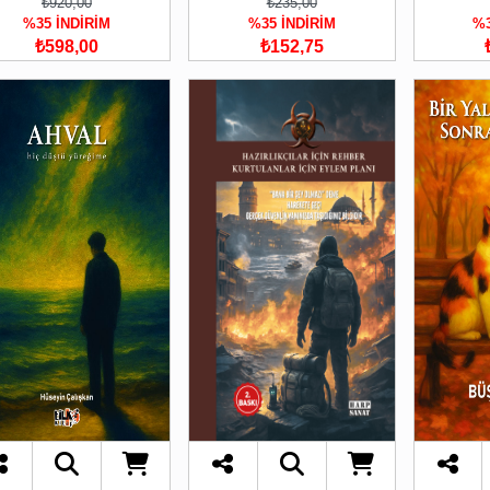
₺920,00
₺235,00
%35 İNDİRİM
%35 İNDİRİM
%3
₺598,00
₺152,75