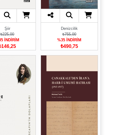
Şiir
Denizcilik
₺225,00
₺755,00
5 İNDİRİM
%35 İNDİRİM
₺146,25
₺490,75