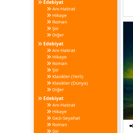
Edebiyat
Anı-Hatırat
Hikaye
Roman
Şiir
Diğer
Edebiyat
Anı-Hatırat
Hikaye
Roman
Şiir
Klasikler (Yerli)
Klasikler (Dünya)
Diğer
Edebiyat
Anı-Hatırat
Hikaye
Gezi-Seyahat
Roman
Şiir