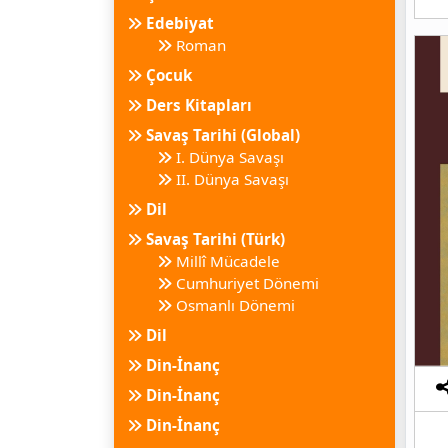
Edebiyat
Roman
Çocuk
Ders Kitapları
Savaş Tarihi (Global)
I. Dünya Savaşı
II. Dünya Savaşı
Dil
Savaş Tarihi (Türk)
Millî Mücadele
Cumhuriyet Dönemi
Osmanlı Dönemi
Dil
Din-İnanç
Din-İnanç
Din-İnanç