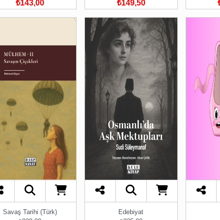
₺143,00
₺149,50
Savaş Tarihi (Türk)
Edebiyat