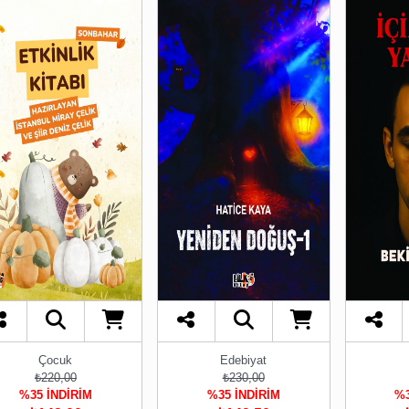
Çocuk
Edebiyat
₺220,00
₺230,00
%35 İNDİRİM
%35 İNDİRİM
%3