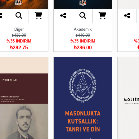
Diğer
Akademik
₺435,00
₺440,00
%35 İNDİRİM
%35 İNDİRİM
%3
₺282,75
₺286,00