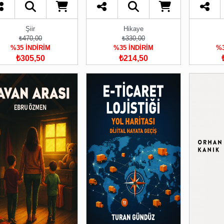
Şiir
Hikaye
₺470,00
₺330,00
%35 İNDİRİM
%35 İNDİRİM
%3
₺305,50
₺214,50