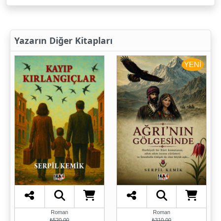
Yazarın Diğer Kitapları
YENİ
Roman
Roman
₺520,00
₺310,00