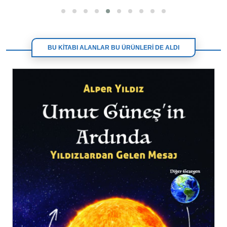
BU KİTABI ALANLAR BU ÜRÜNLERİ DE ALDI