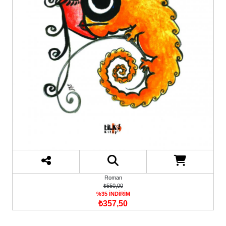
Roman
₺550,00
%35 İNDİRİM
₺357,50