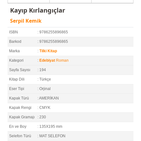
Kayıp Kırlangıçlar
Serpil Kemik
ISBN
: 9786255896865
Barkod
: 9786255896865
Marka
:
Tilki Kitap
Kategori
:
Edebiyat
Roman
Sayfa Sayısı
: 194
Kitap Dili
: Türkçe
Eser Tipi
: Orjinal
Kapak Türü
: AMERİKAN
Kapak Rengi
: CMYK
Kapak Gramajı
: 230
En ve Boy
: 135X195 mm
Selefon Türü
: MAT SELEFON