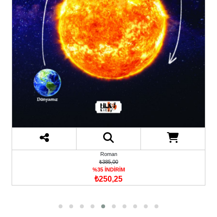
Roman
₺385,00
%35 İNDİRİM
₺250,25