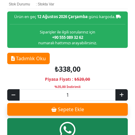
Stok Durumu
: Stokta Var
Ürün en geç
12 Ağustos 2026 Çarşamba
günü kargoda.
Siparişler ile ilgili sorularınız için
+90 555 089 32 62
numaralı hattımızı arayabilirsiniz.
Tadımlık Oku
₺338,00
Piyasa Fiyatı :
₺520,00
%35,00 İndirimli
Sepete Ekle