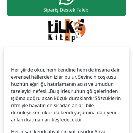
Sipariş Destek Talebi
Her şiirde okur, hem kendine hem de insana dair
evrensel hâllerden izler bulur. Sevincin coşkusu,
hüznün ağırlığı, hatırlamanın acısı ve umudun
tazeleyici nefesi...Bu şiirler, ruhun gölgelerinden
ışığına doğru akan küçük duraklardır.Sözcüklerin
ritmiyle hayatın en sıradan anları bile
derinleşirken okur da kendi yaşamına dair yeni
anlam katmanları keşfedecektir.
Her insan kendi ahvalinin yolcusudur.Ahval