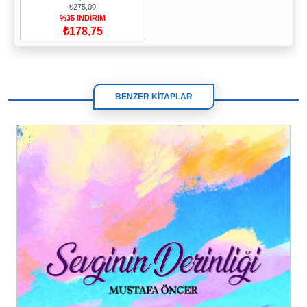
₺275,00
%35 İNDİRİM
₺178,75
BENZER KİTAPLAR