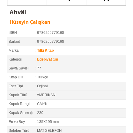
Ahvâl
Hüseyin Çalışkan
ISBN
: 9786255779168
Barkod
: 9786255779168
Marka
:
Tilki Kitap
Kategori
:
Edebiyat
Şiir
Sayfa Sayısı
: 77
Kitap Dili
: Türkçe
Eser Tipi
: Orjinal
Kapak Türü
: AMERİKAN
Kapak Rengi
: CMYK
Kapak Gramajı
: 230
En ve Boy
: 135X195 mm
Selefon Türü
: MAT SELEFON