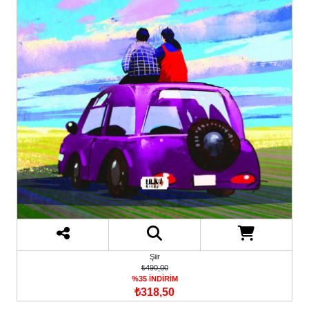
Şiir
₺490,00
%35 İNDİRİM
₺318,50