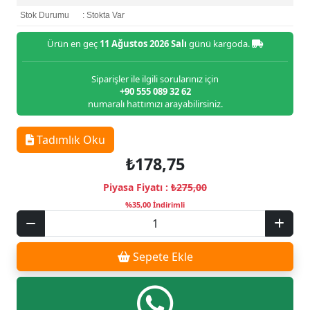
Stok Durumu
: Stokta Var
Ürün en geç
11 Ağustos 2026 Salı
günü kargoda.
Siparişler ile ilgili sorularınız için
+90 555 089 32 62
numaralı hattımızı arayabilirsiniz.
Tadımlık Oku
₺178,75
Piyasa Fiyatı :
₺275,00
%35,00 İndirimli
Sepete Ekle