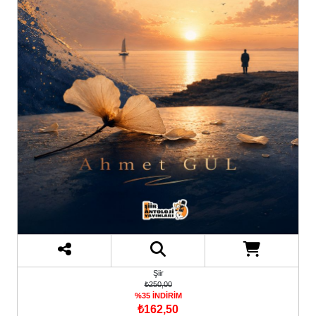
Şiir
₺250,00
%35 İNDİRİM
₺162,50