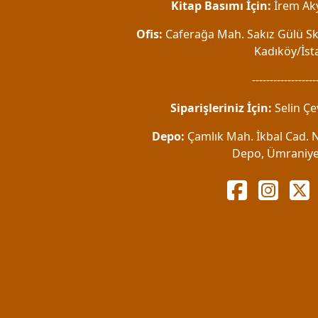
Kitap Basımı İçin:
İrem Aky
Ofis:
Caferağa Mah. Sakız Gülü Sk.
Kadıköy/İst
------------------
Siparişleriniz İçin:
Selin Çe
Depo:
Çamlık Mah. İkbal Cad. No
Depo, Ümraniye