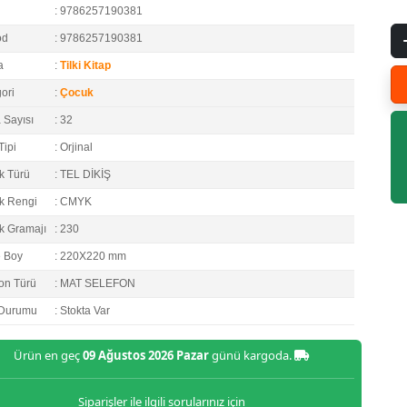
: 9786257190381
od
: 9786257190381
a
:
Tilki Kitap
ori
:
Çocuk
 Sayısı
: 32
Tipi
: Orjinal
k Türü
: TEL DİKİŞ
k Rengi
: CMYK
k Gramajı
: 230
e Boy
: 220X220 mm
on Türü
: MAT SELEFON
 Durumu
: Stokta Var
Ürün en geç
09 Ağustos 2026 Pazar
günü kargoda.
Siparişler ile ilgili sorularınız için