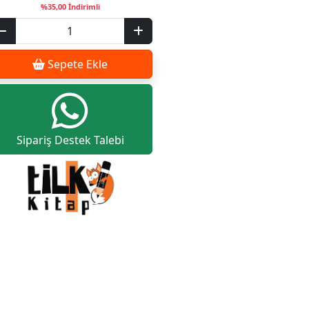
%35,00 İndirimli
Sepete Ekle
Sipariş Destek Talebi