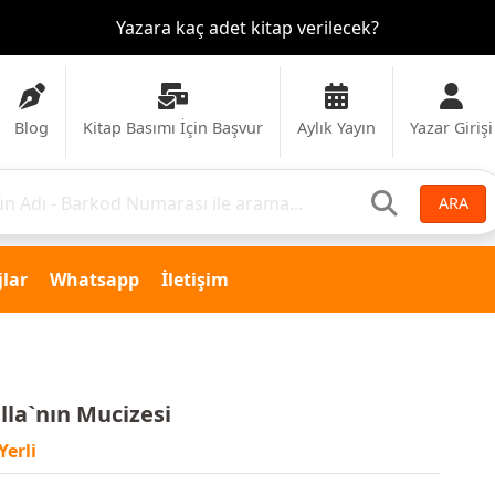
Yazara kaç adet kitap verilecek?
Blog
Kitap Basımı İçin Başvur
Aylık Yayın
Yazar Girişi
ARA
lar
Whatsapp
İletişim
lla`nın Mucizesi
Yerli