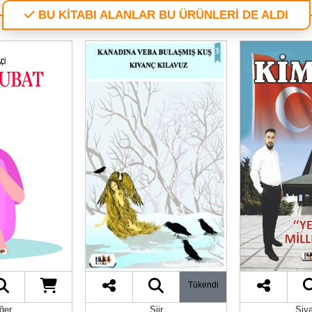
BU KİTABI ALANLAR BU ÜRÜNLERİ DE ALDI
Tükendi
ğer
Şiir
Siy