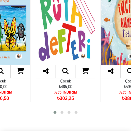
cuk
Çocuk
Ço
0,00
₺465,00
₺59
NDİRİM
%35 İNDİRİM
%35 İ
6,50
₺302,25
₺38