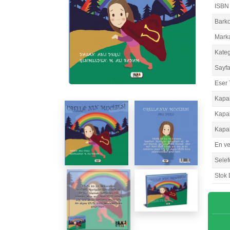
ISBN
Bark
Mark
Kateg
Sayfa
Eser 
Kapa
Kapa
Kapa
En v
Selef
Stok