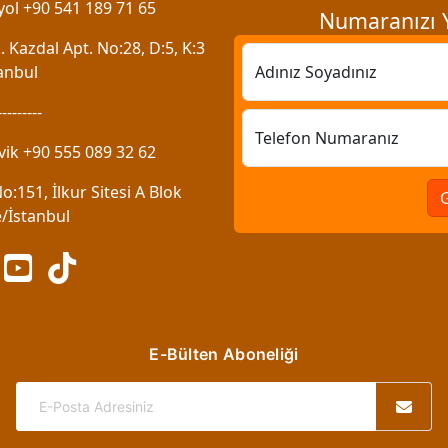
ol +90 541 189 71 65
Numaranızı Y
 Kazdal Apt. No:28, D:5, K:3
anbul
Adınız Soyadınız
---------
Telefon Numaranız
vik +90 555 089 32 62
:151, İlkur Sitesi A Blok
/İstanbul
E-Bülten Aboneliği