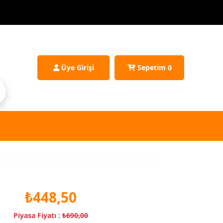
Üye Girişi
Sepetim
0
₺448,50
Piyasa Fiyatı :
₺690,00