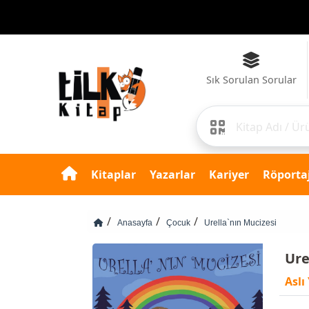
Sık Sorulan Sorular
Kitaplar
Yazarlar
Kariyer
Röportaj
Anasayfa
Çocuk
Urella`nın Mucizesi
Ure
Aslı 