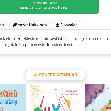
+90 555 089 32 62
numaralı hattımızı arayabilirsiniz.
arı
Yazar Hakkında
Dosyalar
cizeler gerçekleşir mi ; bir şeyi istersek, gerçekten çok iste
m küçük kızın penceresinden girer içeri...
BENZER KİTAPLAR