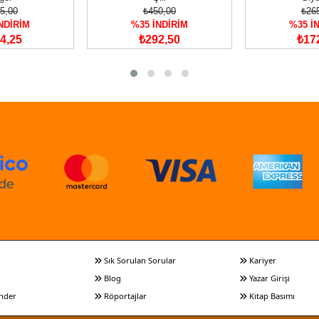
5,00
₺450,00
₺26
NDİRİM
%35 İNDİRİM
%35 İ
4,25
₺292,50
₺17
Sık Sorulan Sorular
Kariyer
Blog
Yazar Girişi
nder
Röportajlar
Kitap Basımı