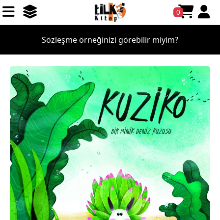
0
Sözleşme örneğinizi görebilir miyim?