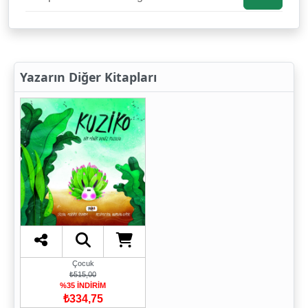
Yazarın Diğer Kitapları
Çocuk
₺515,00
%35 İNDİRİM
₺334,75