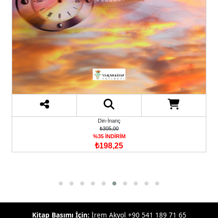
Din-İnanç
₺305,00
%35 İNDİRİM
₺198,25
Kitap Basımı İçin:
İrem Akyol +90 541 189 71 65