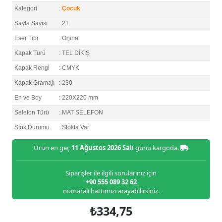
Kategori
:
Çocuk
Sayfa Sayısı
: 21
Eser Tipi
: Orjinal
Kapak Türü
: TEL DİKİŞ
Kapak Rengi
: CMYK
Kapak Gramajı
: 230
En ve Boy
: 220X220 mm
Selefon Türü
: MAT SELEFON
Stok Durumu
: Stokta Var
Ürün en geç
11 Ağustos 2026 Salı
günü kargoda.
Siparişler ile ilgili sorularınız için
+90 555 089 32 62
numaralı hattımızı arayabilirsiniz.
₺334,75