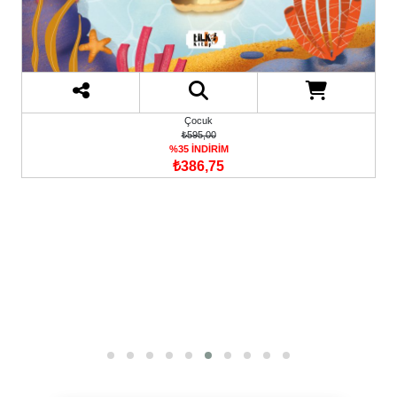
Çocuk
₺595,00
%35 İNDİRİM
₺386,75