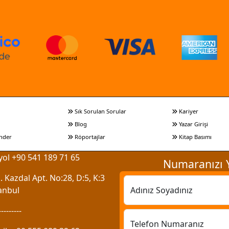
Sık Sorulan Sorular
Kariyer
Blog
Yazar Girişi
nder
Röportajlar
Kitap Basımı
ol +90 541 189 71 65
Numaranızı Y
 Kazdal Apt. No:28, D:5, K:3
anbul
Adınız Soyadınız
---------
Telefon Numaranız