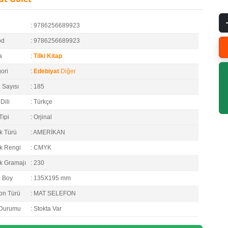
: 9786256689923
od
: 9786256689923
a
:
Tilki Kitap
ori
:
Edebiyat
Diğer
 Sayısı
: 185
Dili
: Türkçe
Tipi
: Orjinal
k Türü
: AMERİKAN
k Rengi
: CMYK
k Gramajı
: 230
e Boy
: 135X195 mm
on Türü
: MAT SELEFON
 Durumu
: Stokta Var