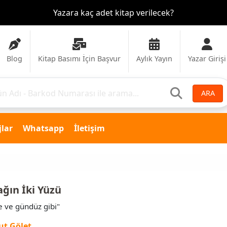
Kitap satışlarından ne kadar gelir elde ederim?
Blog
Kitap Basımı İçin Başvur
Aylık Yayın
Yazar Girişi
ARA
lar
Whatsapp
İletişim
ağın İki Yüzü
e ve gündüz gibi"
ut Gölet