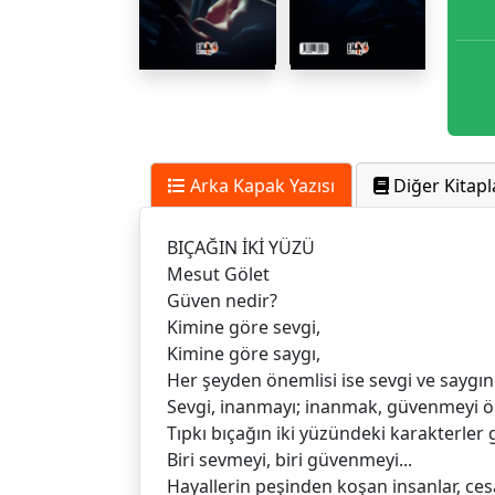
Arka Kapak Yazısı
Diğer Kitapl
BIÇAĞIN İKİ YÜZÜ
Mesut Gölet
Güven nedir?
Kimine göre sevgi,
Kimine göre saygı,
Her şeyden önemlisi ise sevgi ve saygın
Sevgi, inanmayı; inanmak, güvenmeyi öğ
Tıpkı bıçağın iki yüzündeki karakterler gi
Biri sevmeyi, biri güvenmeyi...
Hayallerin peşinden koşan insanlar, cesa