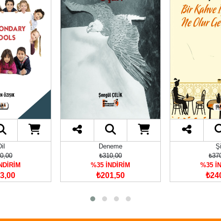
neme
Şiir
Di
0,00
₺370,00
₺38
NDİRİM
%35 İNDİRİM
%35 İ
1,50
₺240,50
₺24