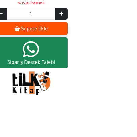
%35,00 İndirimli
Sepete Ekle
Sipariş Destek Talebi