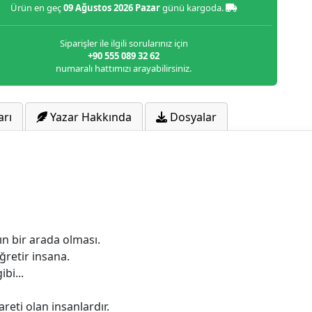
Ürün en geç
09 Ağustos 2026 Pazar
günü kargoda.
Siparişler ile ilgili sorularınız için
+90 555 089 32 62
numaralı hattımızı arayabilirsiniz.
arı
Yazar Hakkında
Dosyalar
ın bir arada olması.
retir insana.
bi...
reti olan insanlardır.