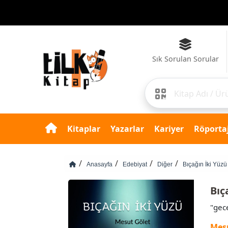
Sık Sorulan Sorular
Kitaplar
Yazarlar
Kariyer
Röportaj
Anasayfa
Edebiyat
Diğer
Bıçağın İki Yüzü
Bıç
"gec
Mes