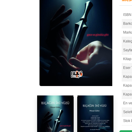
ISBN
Bark
Mark
Kateg
Sayfa
Kitap 
Eser 
Kapa
Kapa
Kapa
En v
Selef
Stok