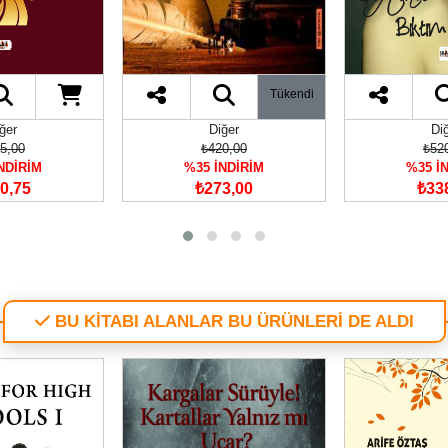
Tükendi
ğer
Diğer
Di
0,00
₺520,00
₺44
NDİRİM
%35 İNDİRİM
%35 İ
3,00
₺338,00
₺28
BU KİTABI ALANLAR BU ÜRÜNLERİ DE ALDI