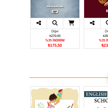
iğer
Diğer
Di
70,00
₺355,00
₺42
İNDİRİM
%35 İNDİRİM
%35 İ
75,50
₺230,75
₺27