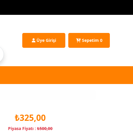
Üye Girişi
Sepetim
0
₺325,00
Piyasa Fiyatı :
₺500,00