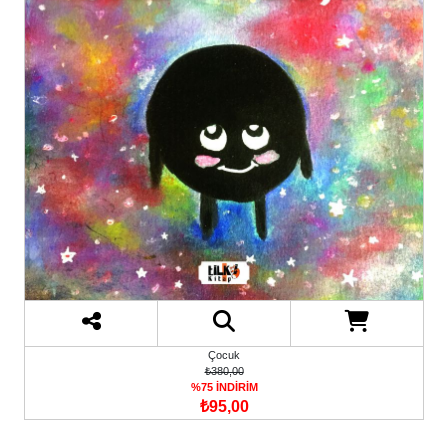
Çocuk
₺380,00
%75 İNDİRİM
₺95,00