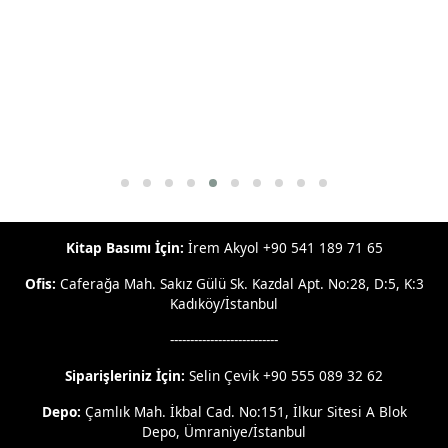
Kitap Basımı İçin:
İrem Akyol +90 541 189 71 65
Ofis:
Caferağa Mah. Sakız Gülü Sk. Kazdal Apt. No:28, D:5, K:3
Kadıköy/İstanbul
---------------------------
Siparişleriniz İçin:
Selin Çevik +90 555 089 32 62
Depo:
Çamlık Mah. İkbal Cad. No:151, İlkur Sitesi A Blok
Depo, Ümraniye/İstanbul