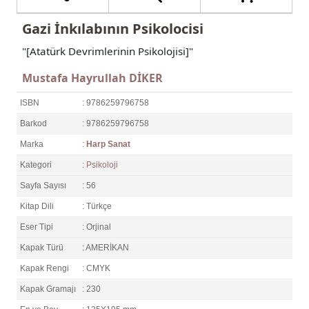
Gazi İnkılabının Psikolocisi
"[Atatürk Devrimlerinin Psikolojisi]"
Mustafa Hayrullah DİKER
ISBN
: 9786259796758
Barkod
: 9786259796758
Marka
:
Harp Sanat
Kategori
:
Psikoloji
Sayfa Sayısı
: 56
Kitap Dili
: Türkçe
Eser Tipi
: Orjinal
Kapak Türü
: AMERİKAN
Kapak Rengi
: CMYK
Kapak Gramajı
: 230