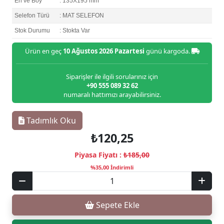
En ve Boy
: 135X195 mm
Selefon Türü
: MAT SELEFON
Stok Durumu
: Stokta Var
Ürün en geç
10 Ağustos 2026 Pazartesi
günü kargoda.
Siparişler ile ilgili sorularınız için
+90 555 089 32 62
numaralı hattımızı arayabilirsiniz.
Tadımlık Oku
₺120,25
Piyasa Fiyatı :
₺185,00
%35,00 İndirimli
Sepete Ekle