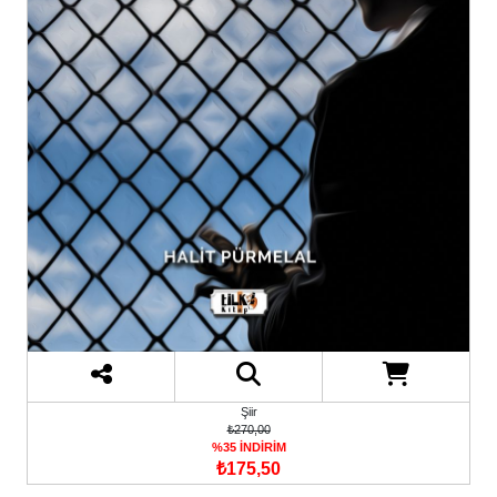
Şiir
₺270,00
%35 İNDİRİM
₺175,50