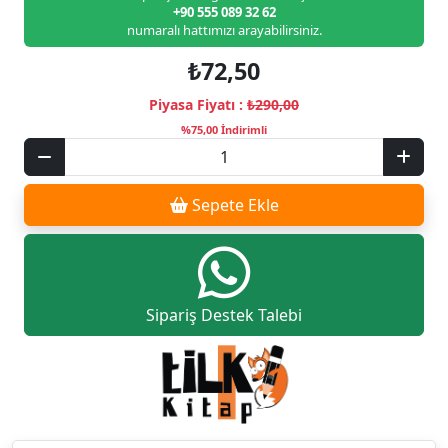
+90 555 089 32 62
numaralı hattımızı arayabilirsiniz.
₺72,50
Piyasa Fiyatı :
₺290,00
%75,00 İndirimli
Sepete Ekle
Sipariş Destek Talebi