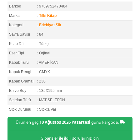
Barkod
: 9789752470484
Marka
:
Tilki Kitap
Kategori
:
Edebiyat
Şiir
Sayfa Sayısı
: 84
Kitap Dili
: Türkçe
Eser Tipi
: Orjinal
Kapak Türü
: AMERİKAN
Kapak Rengi
: CMYK
Kapak Gramajı
: 230
En ve Boy
: 135X195 mm
Selefon Türü
: MAT SELEFON
Stok Durumu
: Stokta Var
Ürün en geç
10 Ağustos 2026 Pazartesi
günü kargoda.
Siparişler ile ilgili sorularınız için