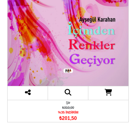
Şiir
₺310,00
%35 İNDİRİM
₺201,50