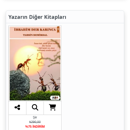
Yazarın Diğer Kitapları
Şiir
₺290,00
%75 İNDİRİM