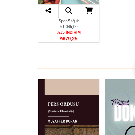
Spor-Sağlık
₺1.045,00
%35 İNDİRİM
₺679,25