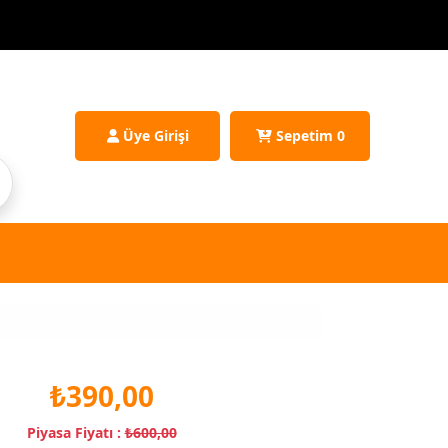
Üye Girişi
Sepetim
0
₺390,00
Piyasa Fiyatı :
₺600,00