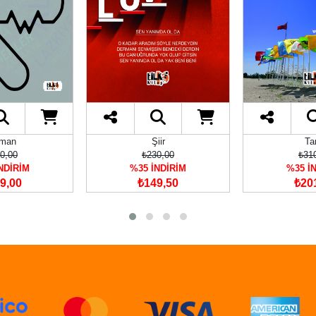
man
Şiir
Ta
0,00
₺230,00
₺31
NDİRİM
%35 İNDİRİM
%35 İ
9,00
₺149,50
₺20