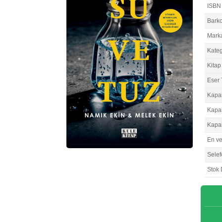
ISBN
Bark
Mark
Kateg
Kitap 
Eser 
Kapa
Kapa
Kapa
En v
Selef
Stok