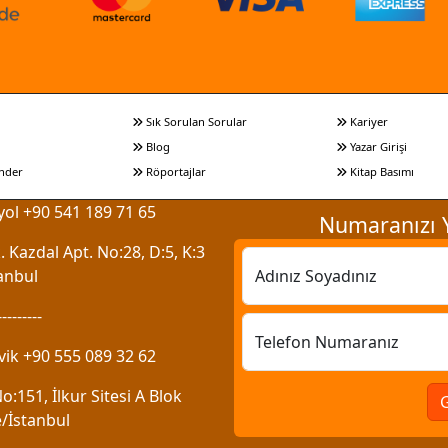
Sık Sorulan Sorular
Kariyer
Blog
Yazar Girişi
nder
Röportajlar
Kitap Basımı
ol +90 541 189 71 65
Numaranızı Y
 Kazdal Apt. No:28, D:5, K:3
anbul
Adınız Soyadınız
---------
Telefon Numaranız
vik +90 555 089 32 62
:151, İlkur Sitesi A Blok
/İstanbul