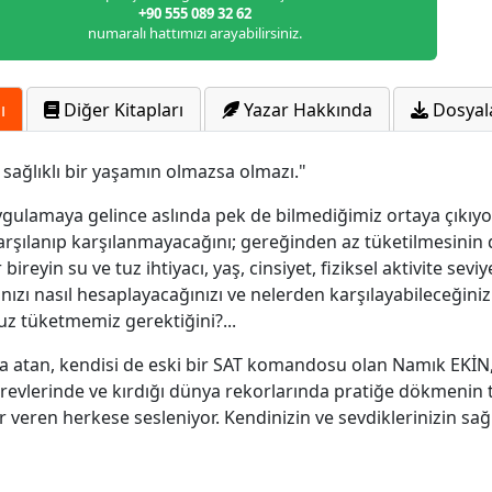
+90 555 089 32 62
numaralı hattımızı arayabilirsiniz.
ı
Diğer Kitapları
Yazar Hakkında
Dosyal
, sağlıklı bir yaşamın olmazsa olmazı."
ygulamaya gelince aslında pek de bilmediğimiz ortaya çıkıy
karşılanıp karşılanmayacağını; gereğinden az tüketilmesinin
eyin su ve tuz ihtiyacı, yaş, cinsiyet, fiziksel aktivite sevi
ınızı nasıl hesaplayacağınızı ve nelerden karşılayabileceğini
z tüketmemiz gerektiğini?...
an, kendisi de eski bir SAT komandosu olan Namık EKİN, sizl
evlerinde ve kırdığı dünya rekorlarında pratiğe dökmenin te
 veren herkese sesleniyor. Kendinizin ve sevdiklerinizin sağl