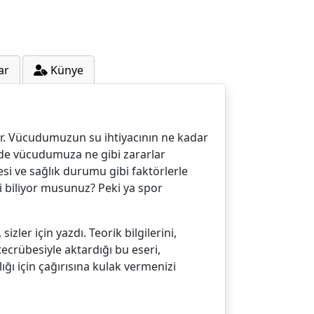
ar
Künye
or. Vücudumuzun su ihtiyacının ne kadar
 de vücudumuza ne gibi zararlar
yesi ve sağlık durumu gibi faktörlerle
zi biliyor musunuz? Peki ya spor
er için yazdı. Teorik bilgilerini,
crübesiyle aktardığı bu eseri,
ığı için çağırısına kulak vermenizi