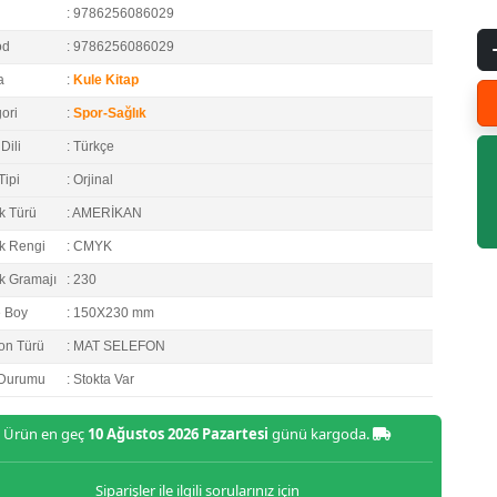
: 9786256086029
od
: 9786256086029
a
:
Kule Kitap
ori
:
Spor-Sağlık
Dili
: Türkçe
Tipi
: Orjinal
k Türü
: AMERİKAN
k Rengi
: CMYK
k Gramajı
: 230
e Boy
: 150X230 mm
on Türü
: MAT SELEFON
 Durumu
: Stokta Var
Ürün en geç
10 Ağustos 2026 Pazartesi
günü kargoda.
Siparişler ile ilgili sorularınız için