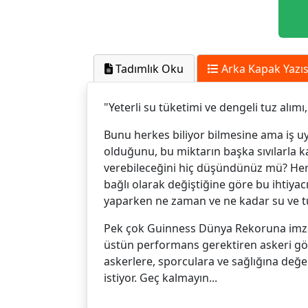
Tadımlık Oku
Arka Kapak Yazıs
"Yeterli su tüketimi ve dengeli tuz alımı
Bunu herkes biliyor bilmesine ama iş u
olduğunu, bu miktarın başka sıvılarla 
verebileceğini hiç düşündünüz mü? Her bir
bağlı olarak değiştiğine göre bu ihtiyac
yaparken ne zaman ve ne kadar su ve tu
Pek çok Guinness Dünya Rekoruna imza at
üstün performans gerektiren askeri gör
askerlere, sporculara ve sağlığına değer
istiyor. Geç kalmayın...