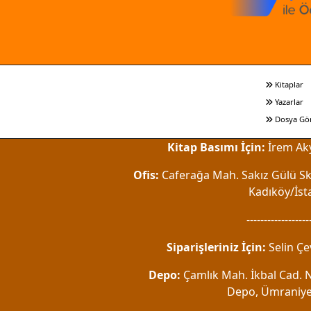
Kitaplar
Yazarlar
Dosya Gö
Kitap Basımı İçin:
İrem Aky
Ofis:
Caferağa Mah. Sakız Gülü Sk.
Kadıköy/İst
------------------
Siparişleriniz İçin:
Selin Çe
Depo:
Çamlık Mah. İkbal Cad. No
Depo, Ümraniye