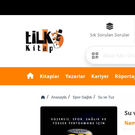
Sık Sorulan Sorular
Kitaplar
Yazarlar
Kariyer
Röportaj
Anasayfa
Spor-Sağlık
Su ve Tuz
Su 
Nam