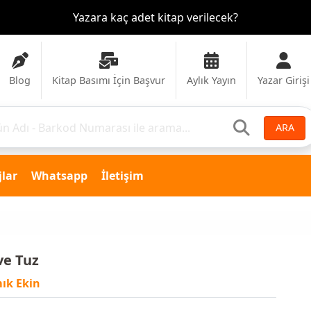
Yazara kaç adet kitap verilecek?
Blog
Kitap Basımı İçin Başvur
Aylık Yayın
Yazar Girişi
ARA
lar
Whatsapp
İletişim
ve Tuz
ık Ekin