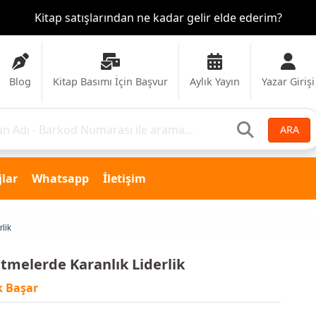
Kitap satışlarından ne kadar gelir elde ederim?
Blog
Kitap Basımı İçin Başvur
Aylık Yayın
Yazar Girişi
ARA
lar
Whatsapp
İletişim
rlik
etmelerde Karanlık Liderlik
k Başar