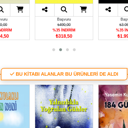
vuru
Başvuru
Baş
0,00
₺490,00
₺3.0
NDİRİM
%35 İNDİRİM
%35 İ
4,50
₺318,50
₺1.9
BU KİTABI ALANLAR BU ÜRÜNLERİ DE ALDI