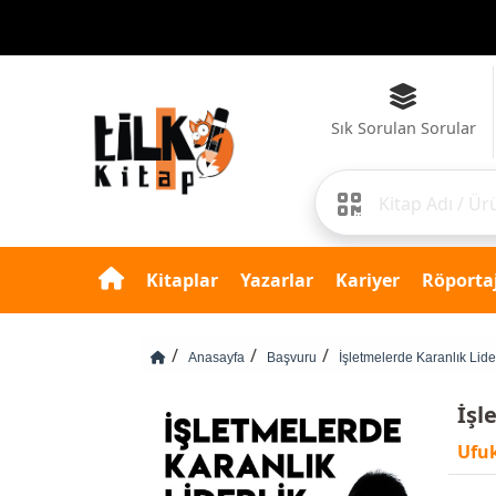
Sık Sorulan Sorular
Kitaplar
Yazarlar
Kariyer
Röportaj
Anasayfa
Başvuru
İşletmelerde Karanlık Lide
İşl
Ufu