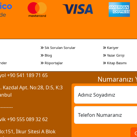
Sık Sorulan Sorular
Kariyer
Blog
Yazar Girişi
nder
Röportajlar
Kitap Basımı
ol +90 541 189 71 65
Numaranızı Y
 Kazdal Apt. No:28, D:5, K:3
anbul
Adınız Soyadınız
---------
Telefon Numaranız
vik +90 555 089 32 62
:151, İlkur Sitesi A Blok