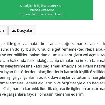
Siparişler ile ilgili sorularınız için
+90 555 089 32 62
numaralı hattımızı arayabilirsiniz.
arı
Dosyalar
ir şekilde görev almaktadırlar ancak çoğu zaman karanlık li
usundan dolayı bu durumu dile getirememektedirler. Halbuki 
rı ve verimlilikleri bakımdan olumsuz sonuçlara yol açmaktad
vram hakkında farkındalığa sahip olmalarına imkan tanımak, 
rin iyileştirilmesine katkı sağlamak amacıyla bu kitabı haz
layan faktörlerden olan; liderlerin karanlık kişilik özellikleri
işliği, çalışanların politik davranışlar ve tutumlar sergile
i ihmal etmeleri, adalet algılarının ve örgütleriyle olan bağla
 Çalışmamın karanlık liderlik olgusu ile ilgilenen araştırma
 ve çalışanlara faydalı olmasını temenni ederim.