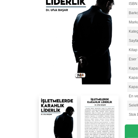
ISBN
Bark
Mark
Kateg
Sayfa
Kitap 
Eser 
Kapa
Kapa
Kapa
En v
Selef
Stok