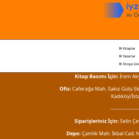
Kitaplar
Yazarlar
Dosya Gö
Kitap Basımı İçin:
İrem Aky
Ofis:
Caferağa Mah. Sakız Gülü Sk.
Kadıköy/İst
------------------
Siparişleriniz İçin:
Selin Çe
Depo:
Çamlık Mah. İkbal Cad. No