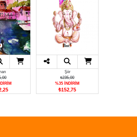
man
Şiir
Tı
5,00
₺235,00
₺365
NDİRİM
%35 İNDİRİM
%35 İN
2,25
₺152,75
₺237