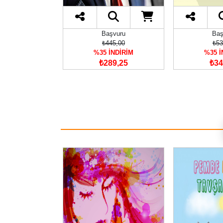
şvuru
Başvuru
Baş
60,00
₺445,00
₺53
İNDİRİM
%35 İNDİRİM
%35 İ
64,00
₺289,25
₺34