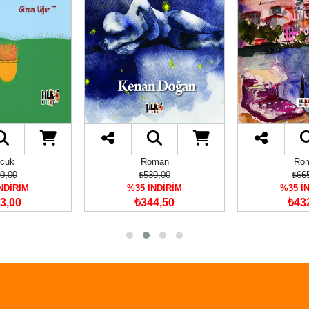
cuk
Roman
Ro
0,00
₺530,00
₺66
NDİRİM
%35 İNDİRİM
%35 İ
3,00
₺344,50
₺43