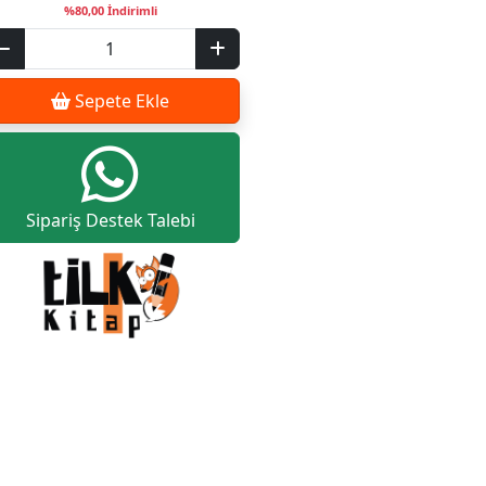
%80,00 İndirimli
Sepete Ekle
Sipariş Destek Talebi