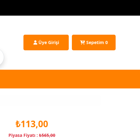
Üye Girişi
Sepetim
0
₺113,00
Piyasa Fiyatı :
₺565,00