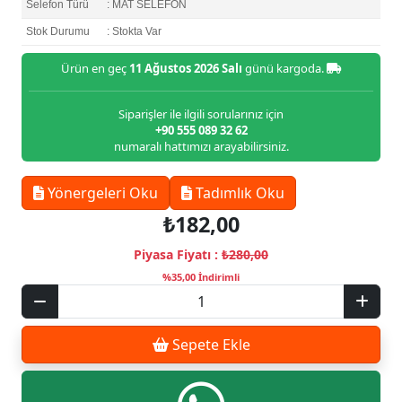
Selefon Türü
: MAT SELEFON
Stok Durumu
: Stokta Var
Ürün en geç
11 Ağustos 2026 Salı
günü kargoda.
Siparişler ile ilgili sorularınız için
+90 555 089 32 62
numaralı hattımızı arayabilirsiniz.
Yönergeleri Oku
Tadımlık Oku
₺182,00
Piyasa Fiyatı :
₺280,00
%35,00 İndirimli
Sepete Ekle