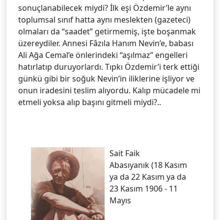
sonuçlanabilecek miydi? İlk eşi Özdemir’le aynı
toplumsal sınıf hatta aynı meslekten (gazeteci)
olmaları da “saadet” getirmemiş, işte boşanmak
üzereydiler. Annesi Fâzıla Hanım Nevin’e, babası
Ali Ağa Cemal’e önlerindeki “aşılmaz” engelleri
hatırlatıp duruyorlardı. Tıpkı Özdemir’i terk ettiği
günkü gibi bir soğuk Nevin’in iliklerine işliyor ve
onun iradesini teslim alıyordu. Kalıp mücadele mi
etmeli yoksa alıp başını gitmeli miydi?..
Sait Faik
Abasıyanık (18 Kasım
ya da 22 Kasım ya da
23 Kasım 1906 - 11
Mayıs