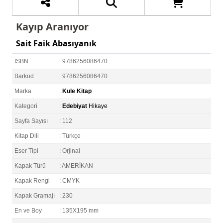
Kayıp Aranıyor
Sait Faik Abasıyanık
ISBN
: 9786256086470
Barkod
: 9786256086470
Marka
:
Kule Kitap
Kategori
:
Edebiyat
Hikaye
Sayfa Sayısı
: 112
Kitap Dili
: Türkçe
Eser Tipi
: Orjinal
Kapak Türü
: AMERİKAN
Kapak Rengi
: CMYK
Kapak Gramajı
: 230
En ve Boy
: 135X195 mm