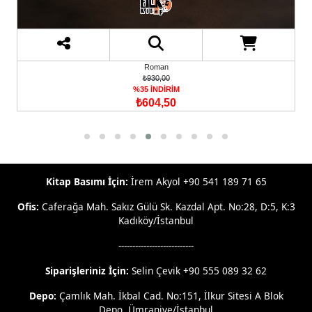
Roman
₺930,00
%35 İNDİRİM
₺604,50
Kitap Basımı İçin:
İrem Akyol +90 541 189 71 65
Ofis:
Caferağa Mah. Sakız Gülü Sk. Kazdal Apt. No:28, D:5, K:3
Kadıköy/İstanbul
---------------------------
Siparişleriniz İçin:
Selin Çevik +90 555 089 32 62
Depo:
Çamlık Mah. İkbal Cad. No:151, İlkur Sitesi A Blok
Depo, Ümraniye/İstanbul