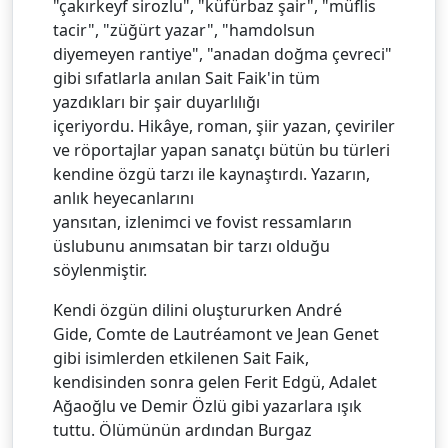
"çakırkeyf sirozlu", "küfürbaz şair", "müflis
tacir", "züğürt yazar", "hamdolsun
diyemeyen rantiye", "anadan doğma çevreci"
gibi sıfatlarla anılan Sait Faik'in tüm
yazdıkları bir şair duyarlılığı
içeriyordu. Hikâye, roman, şiir yazan, çeviriler
ve röportajlar yapan sanatçı bütün bu türleri
kendine özgü tarzı ile kaynaştırdı. Yazarın,
anlık heyecanlarını
yansıtan, izlenimci ve fovist ressamların
üslubunu anımsatan bir tarzı olduğu
söylenmiştir.
Kendi özgün dilini oluştururken André
Gide, Comte de Lautréamont ve Jean Genet
gibi isimlerden etkilenen Sait Faik,
kendisinden sonra gelen Ferit Edgü, Adalet
Ağaoğlu ve Demir Özlü gibi yazarlara ışık
tuttu. Ölümünün ardından Burgaz