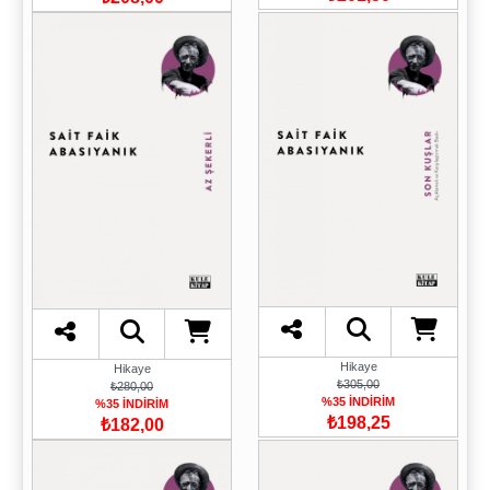
Hikaye
Hikaye
₺305,00
₺280,00
%35 İNDİRİM
%35 İNDİRİM
₺198,25
₺182,00