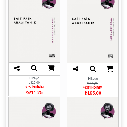
Hikaye
Hikaye
₺325,00
₺300,00
%35 İNDİRİM
%35 İNDİRİM
₺211,25
₺195,00