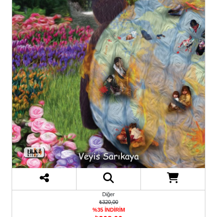
Diğer
₺320,00
%35 İNDİRİM