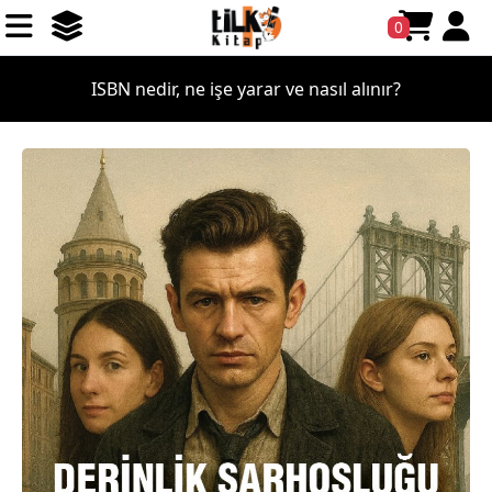
0
ISBN nedir, ne işe yarar ve nasıl alınır?