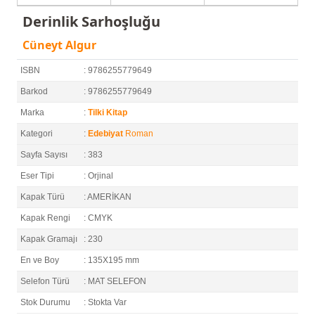
Derinlik Sarhoşluğu
Cüneyt Algur
ISBN
: 9786255779649
Barkod
: 9786255779649
Marka
:
Tilki Kitap
Kategori
:
Edebiyat
Roman
Sayfa Sayısı
: 383
Eser Tipi
: Orjinal
Kapak Türü
: AMERİKAN
Kapak Rengi
: CMYK
Kapak Gramajı
: 230
En ve Boy
: 135X195 mm
Selefon Türü
: MAT SELEFON
Stok Durumu
: Stokta Var