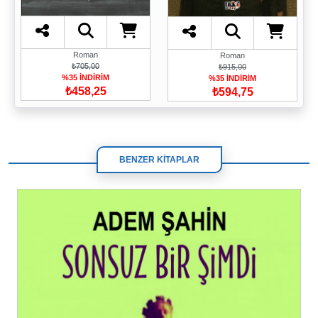
Roman
Roman
₺705,00
₺915,00
%35 İNDİRİM
%35 İNDİRİM
₺458,25
₺594,75
BENZER KİTAPLAR