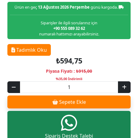
Ürün en geç
13 Ağustos 2026 Perşembe
günü kargoda.
Siparişler ile ilgili sorularınız için
+90 555 089 32 62
numaralı hattımızı arayabilirsiniz.
Tadımlık Oku
₺594,75
Piyasa Fiyatı :
₺915,00
%35,00 İndirimli
Sepete Ekle
Sipariş Destek Talebi