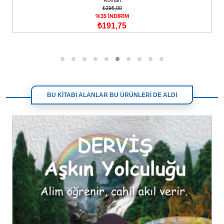
Roman
₺295,00
%35 İNDİRİM
₺191,75
BU KİTABI ALANLAR BU ÜRÜNLERİ DE ALDI