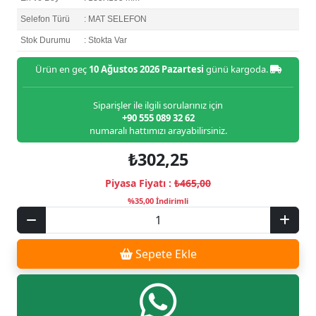
Selefon Türü
: MAT SELEFON
Stok Durumu
: Stokta Var
Ürün en geç
10 Ağustos 2026 Pazartesi
günü kargoda.
Siparişler ile ilgili sorularınız için
+90 555 089 32 62
numaralı hattımızı arayabilirsiniz.
₺302,25
Piyasa Fiyatı :
₺465,00
%35,00 İndirimli
Sepete Ekle