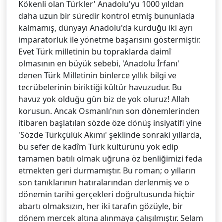
Kökenli olan Türkler' Anadolu'yu 1000 yıldan
daha uzun bir süredir kontrol etmiş bununlada
kalmamış, dünyayı Anadolu'da kurduğu iki ayrı
imparatorluk ile yönetme başarısını göstermiştir.
Evet Türk milletinin bu topraklarda daimî
olmasının en büyük sebebi, 'Anadolu İrfanı'
denen Türk Milletinin binlerce yıllık bilgi ve
tecrübelerinin biriktiği kültür havuzudur. Bu
havuz yok olduğu gün biz de yok oluruz! Allah
korusun. Ancak Osmanlı'nın son dönemlerinden
itibaren başlatılan sözde öze dönüş insiyatifi yine
'Sözde Türkçülük Akımı' şeklinde sonraki yıllarda,
bu sefer de kadîm Türk kültürünü yok edip
tamamen batılı olmak uğruna öz benliğimizi feda
etmekten geri durmamıştır. Bu roman; o yılların
son tanıklarının hatıralarından derlenmiş ve o
dönemin tarihi gerçekleri doğrultusunda hiçbir
abartı olmaksızın, her iki tarafın gözüyle, bir
dönem mercek altına alınmaya çalışılmıştır. Selam