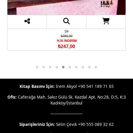
Şiir
₺380,00
%35 İNDİRİM
₺247,00
Kitap Basımı İçin:
İrem Akyol +90 541 189 71 65
Ofis:
Caferağa Mah. Sakız Gülü Sk. Kazdal Apt. No:28, D:5, K:3
Kadıköy/İstanbul
---------------------------
Siparişleriniz İçin:
Selin Çevik +90 555 089 32 62