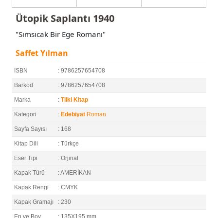
Ütopik Saplantı 1940
"Sımsıcak Bir Ege Romanı"
Saffet Yılman
ISBN
: 9786257654708
Barkod
: 9786257654708
Marka
:
Tilki Kitap
Kategori
:
Edebiyat
Roman
Sayfa Sayısı
: 168
Kitap Dili
: Türkçe
Eser Tipi
: Orjinal
Kapak Türü
: AMERİKAN
Kapak Rengi
: CMYK
Kapak Gramajı
: 230
En ve Boy
: 135X195 mm