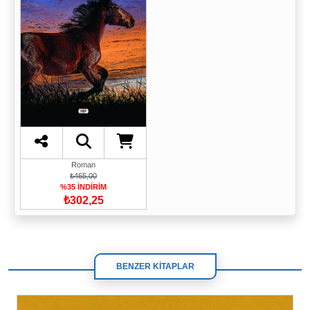
Roman
₺465,00
%35 İNDİRİM
₺302,25
BENZER KİTAPLAR