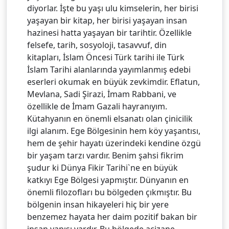
diyorlar. İşte bu yaşı ulu kimselerin, her birisi
yaşayan bir kitap, her birisi yaşayan insan
hazinesi hatta yaşayan bir tarihtir. Özellikle
felsefe, tarih, sosyoloji, tasavvuf, din
kitapları, İslam Öncesi Türk tarihi ile Türk
İslam Tarihi alanlarında yayımlanmış edebi
eserleri okumak en büyük zevkimdir. Eflatun,
Mevlana, Sadi Şirazi, İmam Rabbani, ve
özellikle de İmam Gazali hayranıyım.
Kütahyanın en önemli elsanatı olan çinicilik
ilgi alanım. Ege Bölgesinin hem köy yaşantısı,
hem de şehir hayatı üzerindeki kendine özgü
bir yaşam tarzı vardır. Benim şahsi fikrim
şudur ki Dünya Fikir Tarihi`ne en büyük
katkıyı Ege Bölgesi yapmıştır. Dünyanın en
önemli filozofları bu bölgeden çıkmıştır. Bu
bölgenin insan hikayeleri hiç bir yere
benzemez hayata her daim pozitif bakan bir
insan yapısı vardır. Bu bölgede acizane