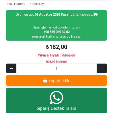
Stok Durumu
: Stokta Var
Ürün en geç
09 Ağustos 2026 Pazar
günü kargoda.
Siparişler ile ilgili sorularınız için
+90 555 089 32 62
numaralı hattımızı arayabilirsiniz.
₺182,00
Piyasa Fiyatı :
₺280,00
%35,00 İndirimli
Sepete Ekle
Sipariş Destek Talebi