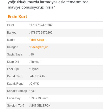
yoğrulduğumuzda kırmızıyaHazla temasımızda
maviye dönüşüyoruz, hızla"
Ersin Kurt
ISBN
: 9789752470262
Barkod
: 9789752470262
Marka
:
Tilki Kitap
Kategori
:
Edebiyat
Şiir
Sayfa Sayısı
: 80
Kitap Dili
: Türkçe
Eser Tipi
: Orjinal
Kapak Türü
: AMERİKAN
Kapak Rengi
: CMYK
Kapak Gramajı
: 230
En ve Boy
: 135X195 mm
Selefon Türü
: MAT SELEFON