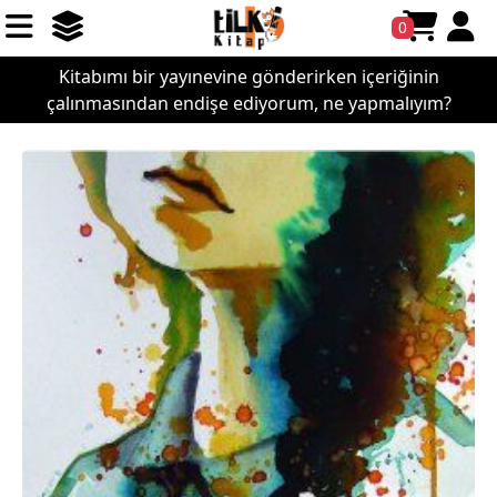
0
Kitabımı bir yayınevine gönderirken içeriğinin
çalınmasından endişe ediyorum, ne yapmalıyım?