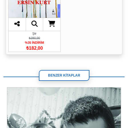
Şiir
₺280,00
%35 İNDİRİM
₺182,00
BENZER KİTAPLAR