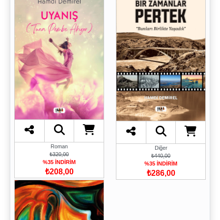
Roman
Diğer
₺320,00
₺440,00
%35 İNDİRİM
%35 İNDİRİM
₺208,00
₺286,00