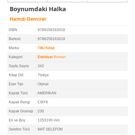
Boynumdaki Halka
Hamdi Demirel
ISBN
: 9786258163018
Barkod
: 9786258163018
Marka
:
Tilki Kitap
Kategori
:
Edebiyat
Roman
Sayfa Sayısı
: 342
Kitap Dili
: Türkçe
Eser Tipi
: Orjinal
Kapak Türü
: AMERİKAN
Kapak Rengi
: CMYK
Kapak Gramajı
: 230
En ve Boy
: 135X195 mm
Selefon Türü
: MAT SELEFON