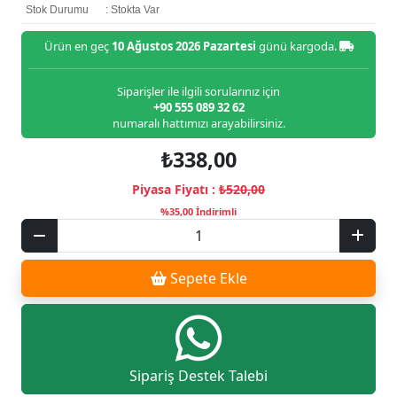
Stok Durumu
: Stokta Var
Ürün en geç
10 Ağustos 2026 Pazartesi
günü kargoda.
Siparişler ile ilgili sorularınız için
+90 555 089 32 62
numaralı hattımızı arayabilirsiniz.
₺338,00
Piyasa Fiyatı :
₺520,00
%35,00 İndirimli
Sepete Ekle
Sipariş Destek Talebi