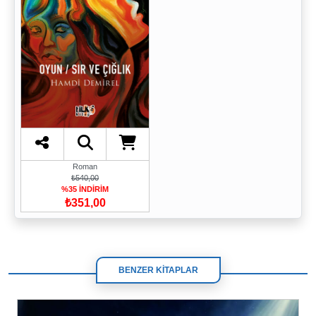
Roman
₺540,00
%35 İNDİRİM
₺351,00
BENZER KİTAPLAR