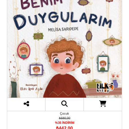
Çocuk
₺680,00
%35 İNDİRİM
₺442,00