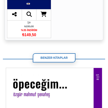
Şiir
₺230,00
%35 İNDİRİM
₺149,50
BENZER KİTAPLAR