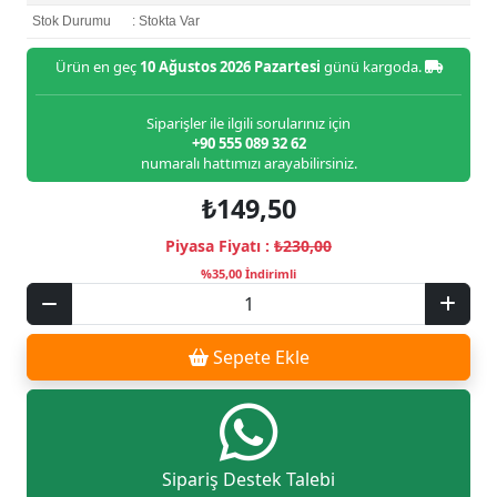
Stok Durumu
: Stokta Var
Ürün en geç
10 Ağustos 2026 Pazartesi
günü kargoda.
Siparişler ile ilgili sorularınız için
+90 555 089 32 62
numaralı hattımızı arayabilirsiniz.
₺149,50
Piyasa Fiyatı :
₺230,00
%35,00 İndirimli
Sepete Ekle
Sipariş Destek Talebi