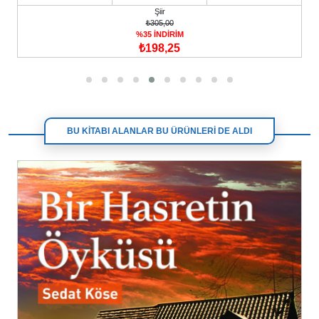
Şiir
₺305,00
%35 İNDİRİM
₺198,25
BU KİTABI ALANLAR BU ÜRÜNLERİ DE ALDI