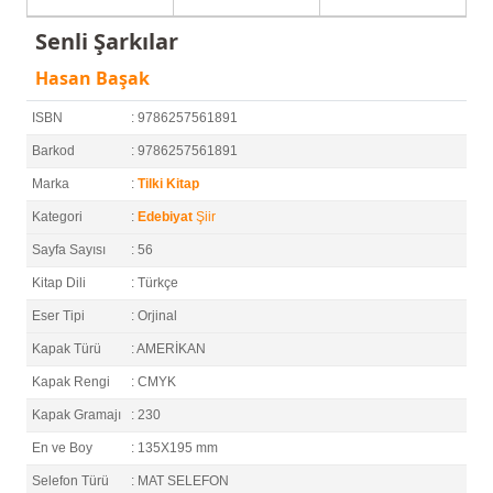
Senli Şarkılar
Hasan Başak
ISBN
: 9786257561891
Barkod
: 9786257561891
Marka
:
Tilki Kitap
Kategori
:
Edebiyat
Şiir
Sayfa Sayısı
: 56
Kitap Dili
: Türkçe
Eser Tipi
: Orjinal
Kapak Türü
: AMERİKAN
Kapak Rengi
: CMYK
Kapak Gramajı
: 230
En ve Boy
: 135X195 mm
Selefon Türü
: MAT SELEFON