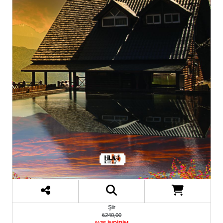
Şiir
₺240,00
%35 İNDİRİM