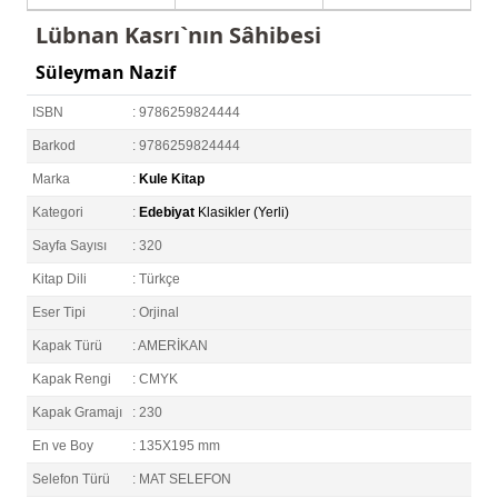
Lübnan Kasrı`nın Sâhibesi
Süleyman Nazif
ISBN
: 9786259824444
Barkod
: 9786259824444
Marka
:
Kule Kitap
Kategori
:
Edebiyat
Klasikler (Yerli)
Sayfa Sayısı
: 320
Kitap Dili
: Türkçe
Eser Tipi
: Orjinal
Kapak Türü
: AMERİKAN
Kapak Rengi
: CMYK
Kapak Gramajı
: 230
En ve Boy
: 135X195 mm
Selefon Türü
: MAT SELEFON