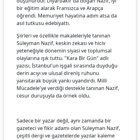
düşünürdür. Diyarbakır'da doğan Nazif, iyi
bir eğitim alarak Fransızca ve Arapça
öğrendi. Memuriyet hayatına adım atsa da
asıl tutkusu edebiyattı.
Şiirleri ve özellikle makaleleriyle tanınan
Süleyman Nazif, keskin zekası ve hiciv
yeteneğiyle dönemin siyasi ve toplumsal
olaylarına ışık tuttu. "Kara Bir Gün" adlı
yazısı, İstanbul'un işgali sırasında duyduğu
derin acıyı ve ulusal direniş ruhunu
yansıtarak büyük yankı uyandırdı. Milli
Mücadele'ye verdiği destekle tanınan Nazif,
cesur duruşuyla da örnek oldu.
Sadece bir yazar değil, aynı zamanda bir
gazeteci ve fikir adamı olan Süleyman Nazif,
çeşitli dergi ve gazetelerde yazılar kaleme