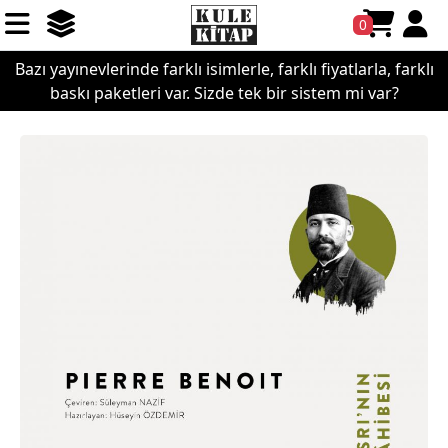
0
Bazı yayınevlerinde farklı isimlerle, farklı fiyatlarla, farklı
baskı paketleri var. Sizde tek bir sistem mi var?