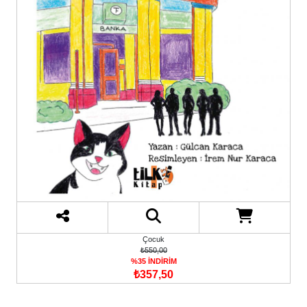
Çocuk
₺550,00
%35 İNDİRİM
₺357,50