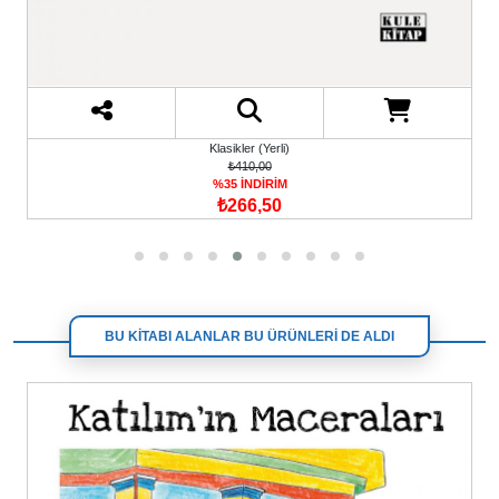
Klasikler (Yerli)
₺410,00
%35 İNDİRİM
₺266,50
BU KİTABI ALANLAR BU ÜRÜNLERİ DE ALDI