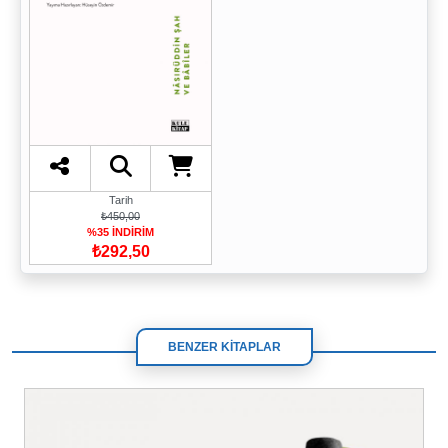
Tarih
₺450,00
%35 İNDİRİM
₺292,50
BENZER KİTAPLAR