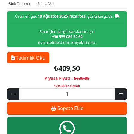
Stok Durumu
: Stokta Var
Ürün en geç
10 Ağustos 2026 Pazartesi
günü kargoda.
Siparişler ile ilgili sorularınız için
+90 555 089 32 62
numaralı hattımızı arayabilirsiniz.
Tadımlık Oku
₺409,50
Piyasa Fiyatı :
₺630,00
%35,00 İndirimli
Sepete Ekle