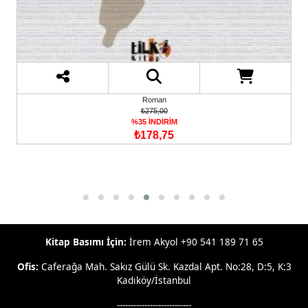
Roman
₺275,00
%35 İNDİRİM
₺178,75
Kitap Basımı İçin:
İrem Akyol +90 541 189 71 65
Ofis:
Caferağa Mah. Sakız Gülü Sk. Kazdal Apt. No:28, D:5, K:3
Kadıköy/İstanbul
---------------------------