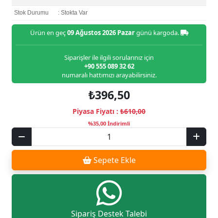
Stok Durumu
: Stokta Var
Ürün en geç
09 Ağustos 2026 Pazar
günü kargoda.
Siparişler ile ilgili sorularınız için
+90 555 089 32 62
numaralı hattımızı arayabilirsiniz.
₺396,50
Piyasa Fiyatı :
₺610,00
%35,00 İndirimli
Sepete Ekle
Sipariş Destek Talebi