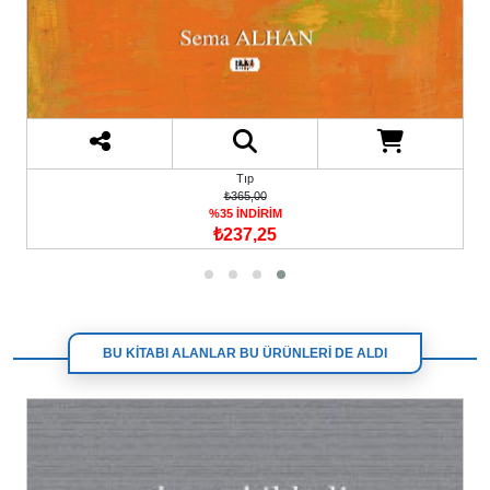
Tıp
₺365,00
%35 İNDİRİM
₺237,25
BU KİTABI ALANLAR BU ÜRÜNLERİ DE ALDI