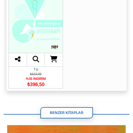
Tıp
₺610,00
%35 İNDİRİM
₺396,50
BENZER KİTAPLAR