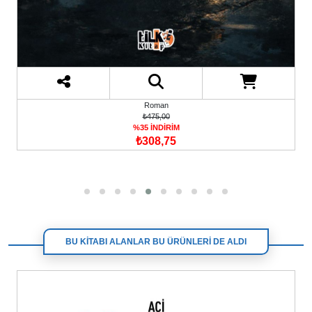
Roman
₺475,00
%35 İNDİRİM
₺308,75
BU KİTABI ALANLAR BU ÜRÜNLERİ DE ALDI