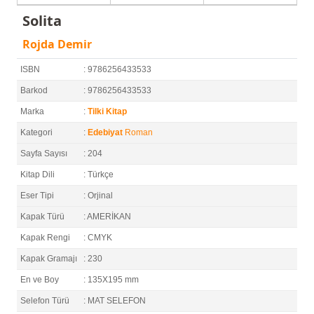
Solita
Rojda Demir
ISBN
: 9786256433533
Barkod
: 9786256433533
Marka
:
Tilki Kitap
Kategori
:
Edebiyat
Roman
Sayfa Sayısı
: 204
Kitap Dili
: Türkçe
Eser Tipi
: Orjinal
Kapak Türü
: AMERİKAN
Kapak Rengi
: CMYK
Kapak Gramajı
: 230
En ve Boy
: 135X195 mm
Selefon Türü
: MAT SELEFON