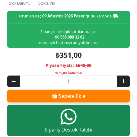
Stok Durumu
: Stokta Var
Ürün en geç
09 Ağustos 2026 Pazar
günü kargoda.
Siparişler ile ilgili sorularınız için
+90 555 089 32 62
numaralı hattımızı arayabilirsiniz.
₺351,00
Piyasa Fiyatı :
₺540,00
%35,00 İndirimli
Sepete Ekle
Sipariş Destek Talebi