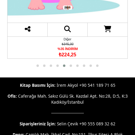
Diğer
₺345,00
%35 İNDİRİM
₺224,25
Kitap Basımı İçin:
İrem Akyol +90 541 189 71 65
Ofis:
Caferağa Mah. Sakız Gülü Sk. Kazdal Apt. No:28, D:5, K:3
Kadıköy/İstanbul
---------------------------
Siparişleriniz İçin:
Selin Çevik +90 555 089 32 62
Depo:
Çamlık Mah. İkbal Cad. No:151, İlkur Sitesi A Blok