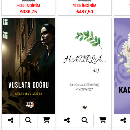
₺595,00
₺750,00
%35 İNDİRİM
%35 İNDİRİM
₺386,75
₺487,50