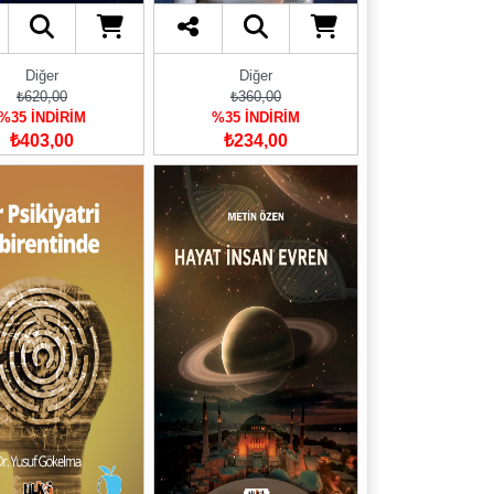
Diğer
Diğer
₺620,00
₺360,00
%35 İNDİRİM
%35 İNDİRİM
₺403,00
₺234,00