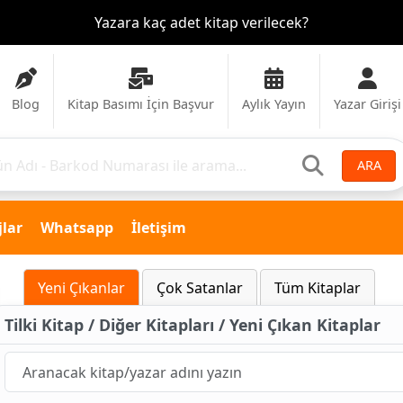
Yazara kaç adet kitap verilecek?
Blog
Kitap Basımı İçin Başvur
Aylık Yayın
Yazar Girişi
ARA
lar
Whatsapp
İletişim
Yeni Çıkanlar
Çok Satanlar
Tüm Kitaplar
Tilki Kitap / Diğer Kitapları / Yeni Çıkan Kitaplar