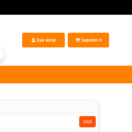
Üye Girişi
Sepetim
0
ARA