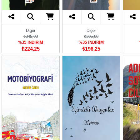
Diğer
Diğer
₺345,00
₺305,00
%35 İNDİRİM
%35 İNDİRİM
₺224,25
₺198,25