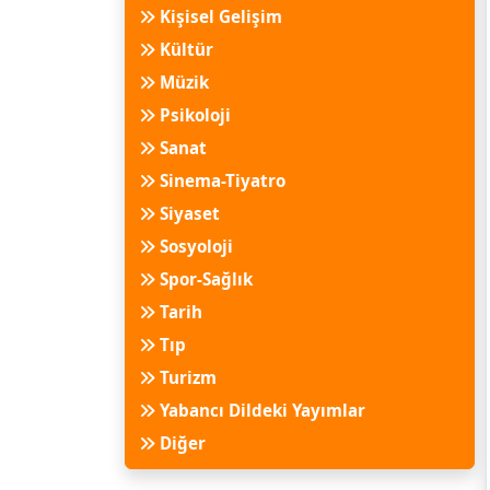
Kişisel Gelişim
Kültür
Müzik
Psikoloji
Sanat
Sinema-Tiyatro
Siyaset
Sosyoloji
Spor-Sağlık
Tarih
Tıp
Turizm
Yabancı Dildeki Yayımlar
Diğer