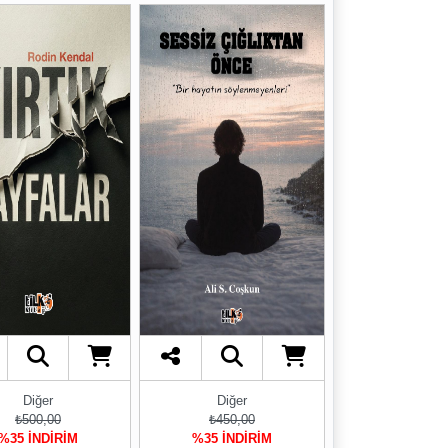
Diğer
Diğer
₺500,00
₺450,00
%35 İNDİRİM
%35 İNDİRİM