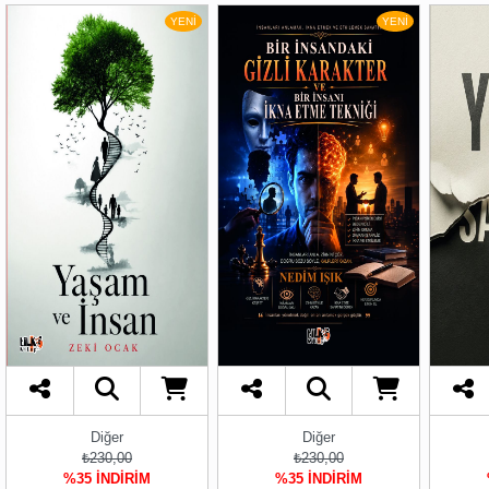
YENİ
YENİ
Diğer
Diğer
₺230,00
₺230,00
%35 İNDİRİM
%35 İNDİRİM