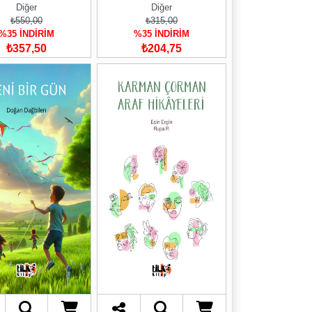
Diğer
Diğer
₺550,00
₺315,00
%35 İNDİRİM
%35 İNDİRİM
₺357,50
₺204,75