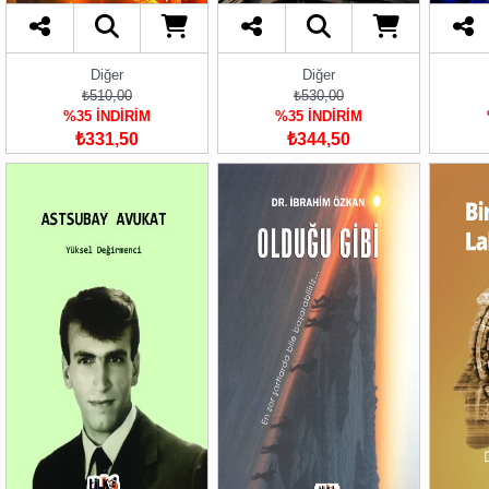
Diğer
Diğer
₺510,00
₺530,00
%35 İNDİRİM
%35 İNDİRİM
₺331,50
₺344,50