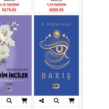
₺430,00
₺410,00
%35 İNDİRİM
%35 İNDİRİM
₺279,50
₺266,50