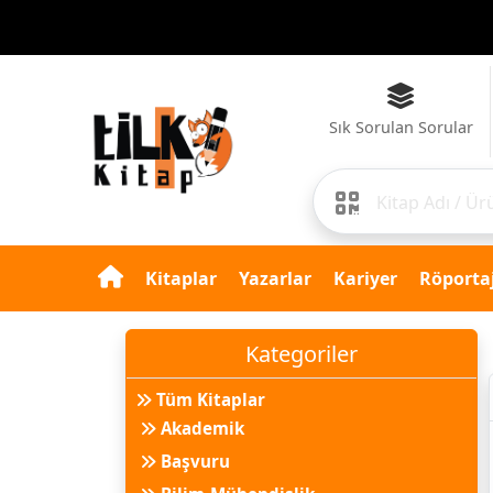
Sık Sorulan Sorular
Kitaplar
Yazarlar
Kariyer
Röportaj
Kategoriler
Tüm Kitaplar
Akademik
Başvuru