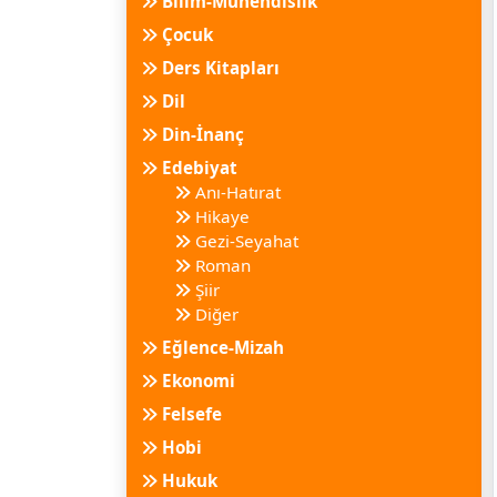
Bilim-Mühendislik
Çocuk
Ders Kitapları
Dil
Din-İnanç
Edebiyat
Anı-Hatırat
Hikaye
Gezi-Seyahat
Roman
Şiir
Diğer
Eğlence-Mizah
Ekonomi
Felsefe
Hobi
Hukuk