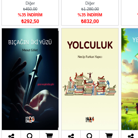
Diğer
Diğer
₺450,00
₺1.280,00
%35 İNDİRİM
%35 İNDİRİM
₺292,50
₺832,00