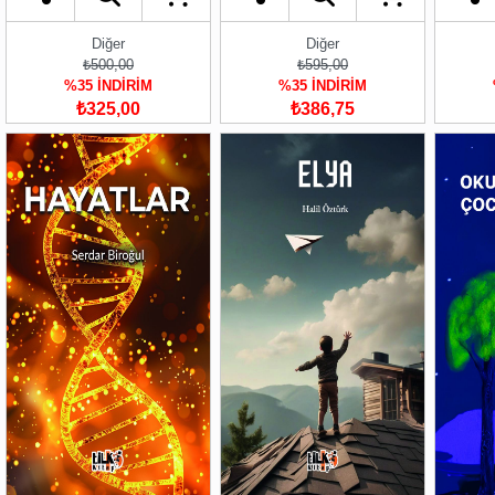
Diğer
Diğer
₺500,00
₺595,00
%35 İNDİRİM
%35 İNDİRİM
₺325,00
₺386,75