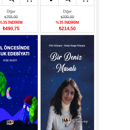
Diğer
Diğer
₺755,00
₺330,00
%35 İNDİRİM
%35 İNDİRİM
₺490,75
₺214,50