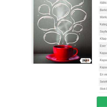
ISBN
Bark
Mark
Kateg
Sayfa
Kitap 
Eser 
Kapa
Kapa
Kapa
En v
Selef
Stok