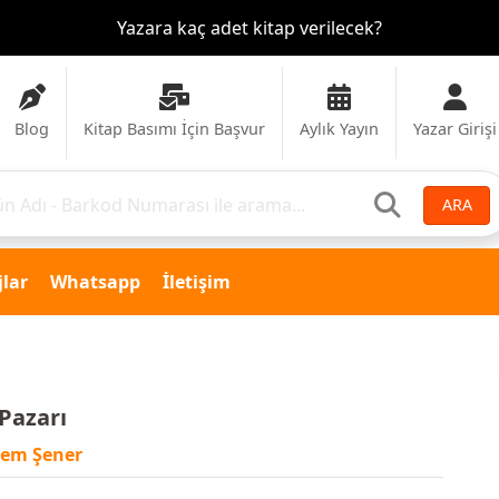
Yazara kaç adet kitap verilecek?
Blog
Kitap Basımı İçin Başvur
Aylık Yayın
Yazar Girişi
ARA
lar
Whatsapp
İletişim
 Pazarı
dem Şener