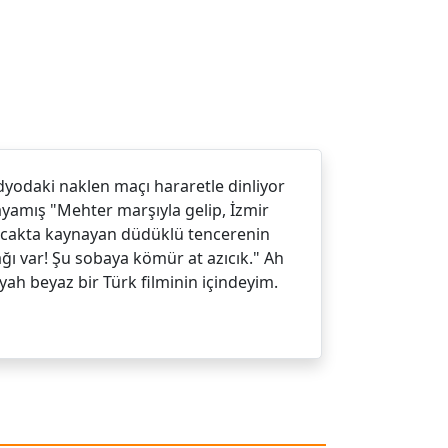
adyodaki naklen maçı hararetle dinliyor
ayamış "Mehter marşıyla gelip, İzmir
r. Ocakta kaynayan düdüklü tencerenin
ağı var! Şu sobaya kömür at azıcık." Ah
Siyah beyaz bir Türk filminin içindeyim.