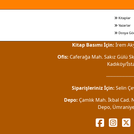
Kitaplar
Yazarlar
Dosya Gö
Kitap Basımı İçin:
İrem Aky
Ofis:
Caferağa Mah. Sakız Gülü Sk.
Kadıköy/İst
------------------
Siparişleriniz İçin:
Selin Çe
Depo:
Çamlık Mah. İkbal Cad. No
Depo, Ümraniye