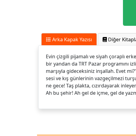
Arka Kapak Yazısı
Diğer Kitapl
Evin çizgili pijamalı ve siyah çoraplı e
bir yandan da TRT Pazar programını izl
marşıyla gideceksiniz inşallah. Evet mi?
sesi ve kış günlerinin vazgeçilmezi turş
ne gece! Taş plakta, cızırdayarak inleyen 
Ah bu şehir! Ah gel de içme, gel de yazm