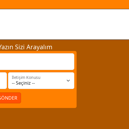
azın Sizi Arayalım
İletişim Konusu
GÖNDER