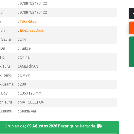
: 9789752470422
od
: 9789752470422
a
:
Tilki Kitap
ori
:
Edebiyat
Diğer
 Sayısı
: 144
Dili
: Türkçe
Tipi
: Orjinal
k Türü
: AMERİKAN
k Rengi
: CMYK
k Gramajı
: 230
e Boy
: 135X195 mm
on Türü
: MAT SELEFON
 Durumu
: Stokta Var
Ürün en geç
09 Ağustos 2026 Pazar
günü kargoda.