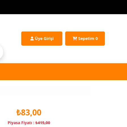
Üye Girişi
Sepetim
0
₺83,00
Piyasa Fiyatı :
₺415,00