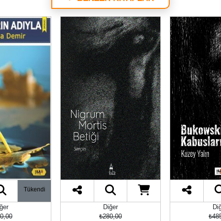
Tükendi
ğer
Diğer
Di
0,00
₺280,00
₺48