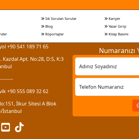
Sık Sorulan Sorular
Kariyer
Blog
Yazar Girişi
nder
Röportajlar
Kitap Basımı
ol +90 541 189 71 65
Numaranızı Y
 Kazdal Apt. No:28, D:5, K:3
anbul
Adınız Soyadınız
---------
Telefon Numaranız
vik +90 555 089 32 62
:151, İlkur Sitesi A Blok
/İstanbul