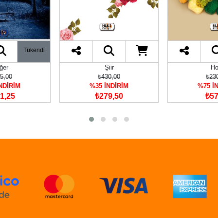
Tükendi
ğer
Şiir
Ho
5,00
₺430,00
₺23
NDİRİM
%35 İNDİRİM
%75 İ
1,25
₺279,50
₺57