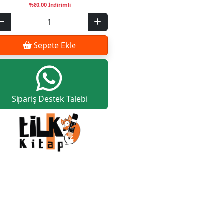
%80,00 İndirimli
Sepete Ekle
Sipariş Destek Talebi