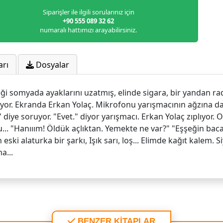
Siparişler ile ilgili sorularınız için
+90 555 089 32 62
numaralı hattımızı arayabilirsiniz.
arı
Dosyalar
rkeği somyada ayaklarını uzatmış, elinde sigara, bir yandan r
iyor. Ekranda Erkan Yolaç. Mikrofonu yarışmacının ağzına d
" diye soruyor. "Evet." diyor yarışmacı. Erkan Yolaç zıplıyo
u... "Hanııım! Öldük açlıktan. Yemekte ne var?" "Eşşeğin bac
eski alaturka bir şarkı, Işık sarı, loş... Elimde kağıt kalem. 
a...
BENZER KİTAPLAR