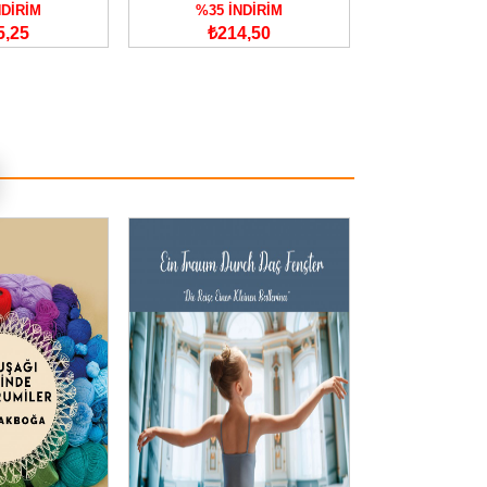
NDİRİM
%35 İNDİRİM
%35 İN
5,25
₺214,50
₺221