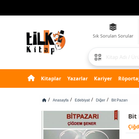
Sık Sorulan Sorular
Kitaplar
Yazarlar
Kariyer
Röportaj
Anasayfa
Edebiyat
Diğer
Bit Pazarı
Bit
Çiğ