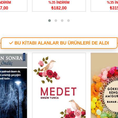
NDİRİM
%35 İNDİRİM
%35 İ
7,00
₺182,00
₺31
BU KİTABI ALANLAR BU ÜRÜNLERİ DE ALDI