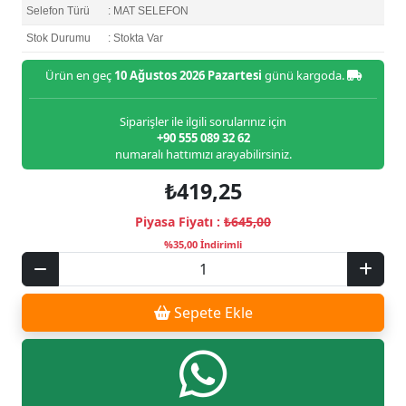
Selefon Türü
: MAT SELEFON
Stok Durumu
: Stokta Var
Ürün en geç
10 Ağustos 2026 Pazartesi
günü kargoda.
Siparişler ile ilgili sorularınız için
+90 555 089 32 62
numaralı hattımızı arayabilirsiniz.
₺419,25
Piyasa Fiyatı :
₺645,00
%35,00 İndirimli
Sepete Ekle