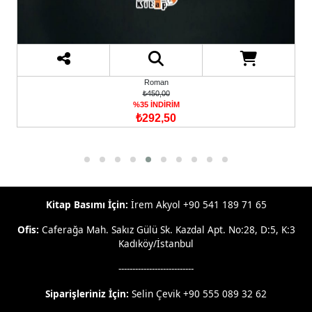
Roman
₺450,00
%35 İNDİRİM
₺292,50
Kitap Basımı İçin:
İrem Akyol +90 541 189 71 65
Ofis:
Caferağa Mah. Sakız Gülü Sk. Kazdal Apt. No:28, D:5, K:3
Kadıköy/İstanbul
---------------------------
Siparişleriniz İçin:
Selin Çevik +90 555 089 32 62