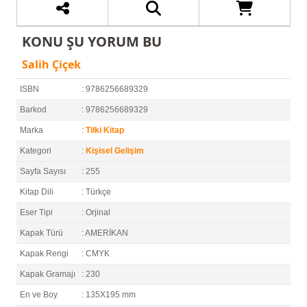
KONU ŞU YORUM BU
Salih Çiçek
ISBN
: 9786256689329
Barkod
: 9786256689329
Marka
:
Tilki Kitap
Kategori
:
Kişisel Gelişim
Sayfa Sayısı
: 255
Kitap Dili
: Türkçe
Eser Tipi
: Orjinal
Kapak Türü
: AMERİKAN
Kapak Rengi
: CMYK
Kapak Gramajı
: 230
En ve Boy
: 135X195 mm