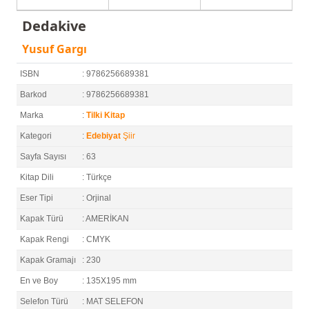
Dedakive
Yusuf Gargı
ISBN
: 9786256689381
Barkod
: 9786256689381
Marka
:
Tilki Kitap
Kategori
:
Edebiyat
Şiir
Sayfa Sayısı
: 63
Kitap Dili
: Türkçe
Eser Tipi
: Orjinal
Kapak Türü
: AMERİKAN
Kapak Rengi
: CMYK
Kapak Gramajı
: 230
En ve Boy
: 135X195 mm
Selefon Türü
: MAT SELEFON