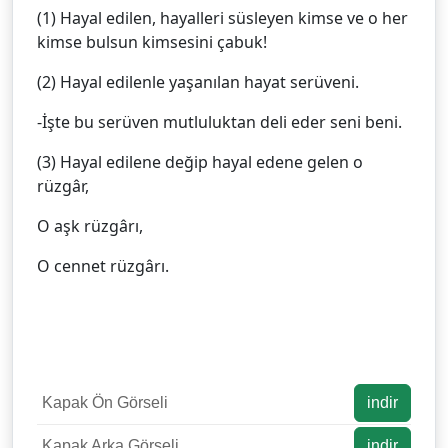
(1) Hayal edilen, hayalleri süsleyen kimse ve o her
kimse bulsun kimsesini çabuk!
(2) Hayal edilenle yaşanılan hayat serüveni.
-İşte bu serüven mutluluktan deli eder seni beni.
(3) Hayal edilene değip hayal edene gelen o
rüzgâr,
O aşk rüzgârı,
O cennet rüzgârı.
Kapak Ön Görseli
indir
Kapak Arka Görseli
indir