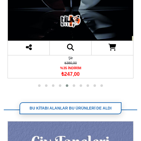
Şiir
₺365,00
%35 İNDİRİM
₺237,25
BU KİTABI ALANLAR BU ÜRÜNLERİ DE ALDI