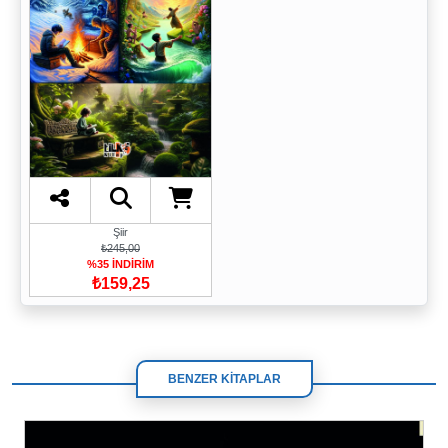
Şiir
₺245,00
%35 İNDİRİM
₺159,25
BENZER KİTAPLAR