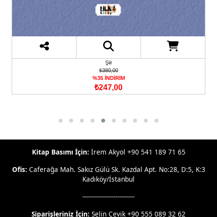
Şiir
₺295,00
%35 İNDİRİM
₺191,75
Kitap Basımı İçin:
İrem Akyol +90 541 189 71 65
Ofis:
Caferağa Mah. Sakız Gülü Sk. Kazdal Apt. No:28, D:5, K:3
Kadıköy/İstanbul
---------------------------
Siparişleriniz İçin:
Selin Çevik +90 555 089 32 62