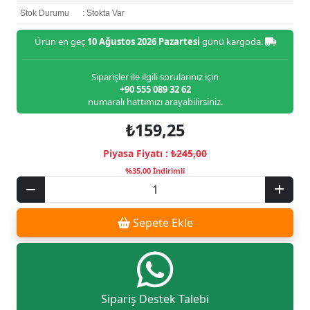
Stok Durumu
: Stokta Var
Ürün en geç
10 Ağustos 2026 Pazartesi
günü kargoda.
Siparişler ile ilgili sorularınız için
+90 555 089 32 62
numaralı hattımızı arayabilirsiniz.
₺159,25
Piyasa Fiyatı :
₺245,00
%35,00 İndirimli
Sepete Ekle
Sipariş Destek Talebi