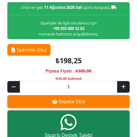
Ürün en geç
11 Ağustos 2026 Salı
günü kargoda.
Siparişler ile ilgili sorularınız için
+90 555 089 32 62
numaralı hattımızı arayabilirsiniz.
Tadımlık Oku
₺198,25
Piyasa Fiyatı :
₺305,00
%35,00 İndirimli
Sepete Ekle
Sipariş Destek Talebi