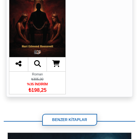
Roman
₺305,00
%35 İNDİRİM
₺198,25
BENZER KİTAPLAR