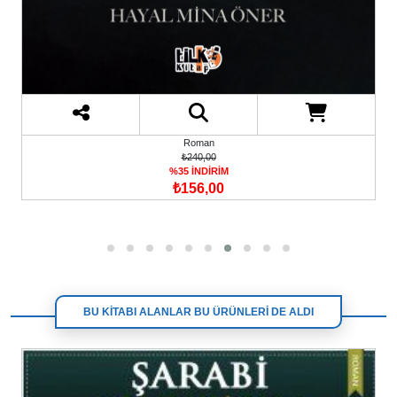
Roman
₺240,00
%35 İNDİRİM
₺156,00
BU KİTABI ALANLAR BU ÜRÜNLERİ DE ALDI