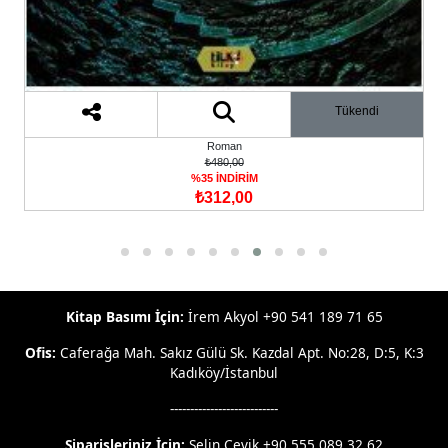
Tükendi
Roman
₺480,00
%35 İNDİRİM
₺312,00
Kitap Basımı İçin:
İrem Akyol +90 541 189 71 65
Ofis:
Caferağa Mah. Sakız Gülü Sk. Kazdal Apt. No:28, D:5, K:3
Kadıköy/İstanbul
---------------------------
Siparişleriniz İçin:
Selin Çevik +90 555 089 32 62