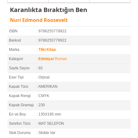
Karanlıkta Bıraktığın Ben
Nuri Edmond Roosevelt
ISBN
: 9786255779922
Barkod
: 9786255779922
Marka
:
Tilki Kitap
Kategori
:
Edebiyat
Roman
Sayfa Sayısı
: 92
Eser Tipi
: Orjinal
Kapak Türü
: AMERİKAN
Kapak Rengi
: CMYK
Kapak Gramajı
: 230
En ve Boy
: 135X195 mm
Selefon Türü
: MAT SELEFON
Stok Durumu
: Stokta Var