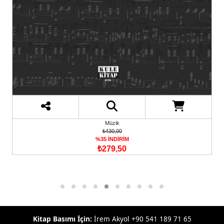
Müzik
₺430,00
%35 İNDİRİM
₺279,50
Kitap Basımı İçin:
İrem Akyol +90 541 189 71 65