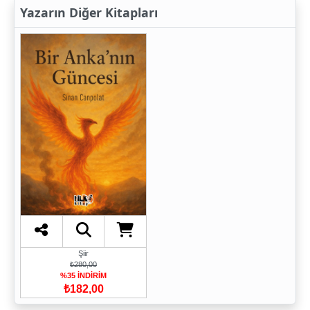
Yazarın Diğer Kitapları
Şiir
₺280,00
%35 İNDİRİM
₺182,00