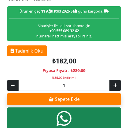
Ürün en geç
11 Ağustos 2026 Salı
günü kargoda.
Siparişler ile ilgili sorularınız için
+90 555 089 32 62
numaralı hattımızı arayabilirsiniz.
Tadımlık Oku
₺182,00
Piyasa Fiyatı :
₺280,00
%35,00 İndirimli
Sepete Ekle