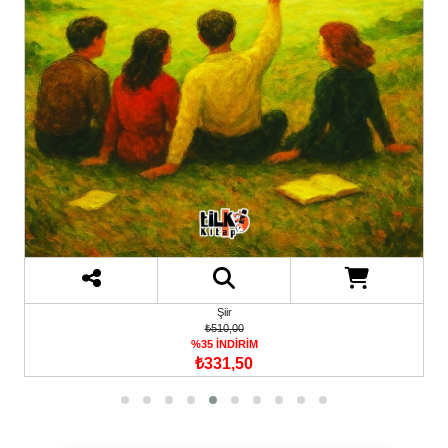
Şiir
₺510,00
%35 İNDİRİM
₺331,50