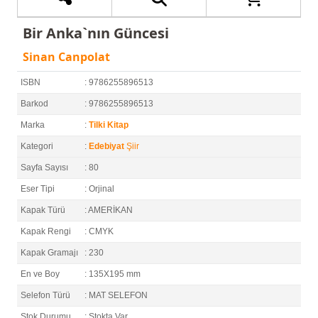
Bir Anka`nın Güncesi
Sinan Canpolat
ISBN
: 9786255896513
Barkod
: 9786255896513
Marka
:
Tilki Kitap
Kategori
:
Edebiyat
Şiir
Sayfa Sayısı
: 80
Eser Tipi
: Orjinal
Kapak Türü
: AMERİKAN
Kapak Rengi
: CMYK
Kapak Gramajı
: 230
En ve Boy
: 135X195 mm
Selefon Türü
: MAT SELEFON
Stok Durumu
: Stokta Var